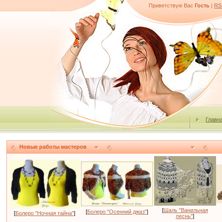
Приветствую Вас
Гость
|
RS
Главн
Новые работы мастеров
[
Шаль "Ванильная
[
Болеро "Осенний джаз"
]
[
Болеро "Ночная тайна"
]
песнь"
]