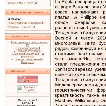
La Renta превращается
Продам остатки пряжи
(
1
)
и форм.В коллекциях 
вовсе напоминают р
Интересные программы
платья. А Philippe F
[08.06.2010]
одном ожерелье кр
[
Редактирование изображений
]
разноцветные бусины и
Photoshop_CS3_Lite
(
2
)
Тенденция в бижутерии
Форум клуба
Весной и летом 2010
многорядье. Нити бу
Розы оригами: схемы и видео.
(1)
рядов, комбинируя их
[
Рукоделие и декор
]
Конкурс рукоделия:
строгими бархотками.
"Сокровищница морей"
(1)
[
Конкурсы
]
зато модно!Но, пож
Конкурс по вязанию
(3)
[
Конкурсы
]
стали предложения от K
Jonhson: веревки, узел
Статистика
шее – это уже слишком
Тенденция в бижутерии
Модельерам неожиданн
геометрическими фо
креативность также н
Matthew Williamson, Dr
Онлайн всего:
1
Гостей:
1
Armani предлагают из
Пользователей:
0