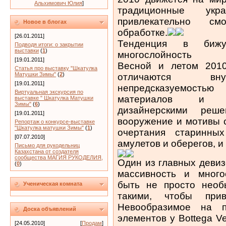
Альхимович Юлия
]
традиционные укр
привлекательно см
Новое в блогах
обработке.
[26.01.2011]
Тенденция в бижут
Подводя итоги: о закрытии
выставки
(
1
)
многослойность
[19.01.2011]
Весной и летом 201
Статья про выставку "Шкатулка
Матушки Зимы"
(
2
)
отличаются вну
[19.01.2011]
непредсказуемость
Виртуальная экскурсия по
материалов и фа
выставке " Шкатулка Матушки
Зимы"
(
6
)
дизайнерскими реш
[19.01.2011]
вооружение и мотивы с
Репортаж о конкурсе-выставке
"Шкатулка матушки Зимы"
(
1
)
очертания старинны
[07.07.2010]
амулетов и оберегов, 
Письмо для рукодельниц
Казахстана от создателя
сообщества МАГИЯ РУКОДЕЛИЯ,
Один из главных девиз
(
0
)
массивность и много
быть не просто необ
Ученическая комната
такими, чтобы при
Невообразимое на п
Доска объявлений
элементов у Bottega Ve
[24.05.2010]
[
Продам
]