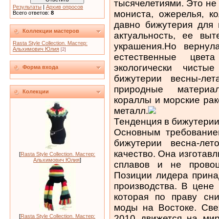
тысячелетиями. Это не
Результаты
|
Архив опросов
мониста, ожерелья, к
Всего ответов:
8
давно бижутерия для 
Коллекции мастеров
актуальность, ее вы
Rasta Style Collection. Мастер:
украшения.Но вернул
Альхимович Юлия
[2]
естественные цвет
экологически чисты
Форма входа
бижутерии весны-ле
природные материа
Колекции
кораллы и морские рак
металл.
Тенденция в бижутерии
Основным требование
бижутерии весна-лет
качество. Она изготав
[
Rasta Style Collection. Мастер:
Альхимович Юлия
]
сплавов и не провоц
Позиции лидера прина
производства. В цене
которая по праву сни
моды на Востоке. Све
2010 движется на ми
[
Rasta Style Collection. Мастер: