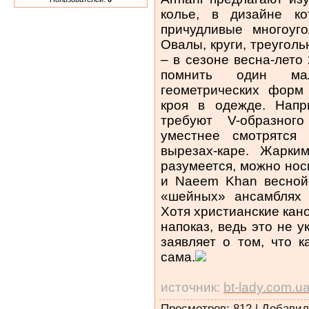
колье, в дизайне ко
причудливые многоуго
Овалы, круги, треуголь
– в сезоне весна-лето
помнить один мал
геометрических форм
кроя в одежде. Напр
требуют V-образног
уместнее смотрятся
вырезах-каре. Жарки
разумеется, можно носи
и Naeem Khan весной-
«шейных» ансамблях 
Хотя христианские кан
напоказ, ведь это не 
заявляет о том, что 
сама.
источник:
bt-lady.com.u
Просмотров
: 812 |
Добавил