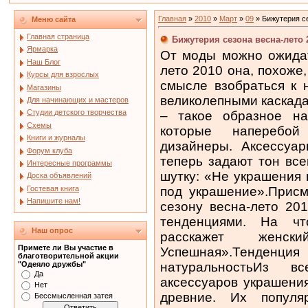
Главная
»
2010
»
Март
»
09
» Бижутерия се
Меню сайта
Главная страница
Бижутерия сезона весна-лето 
Ярмарка
От моды можно ожидат
Наш Блог
лето 2010 она, похоже
Курсы для взрослых
смысле взобраться к 
Магазины
великолепными каскад
Для начинающих и мастеров
Студии детского творчества
– такое образное на
Схемы
которые наперебо
Книги и журналы
дизайнеры. Аксессуар
Форум клуба
теперь задают тон все
Интересные программы
шутку: «Не украшения 
Доска объявлений
под украшение».Присм
Гостевая книга
Напишите нам!
сезону весна-лето 20
тенденциями. На чт
Наш опрос
расскажет женс
Примете ли Вы участие в
Успешная».Тенденци
благотворительной акции
натуральностьИз в
"Одеяло дружбы"
Да
аксессуаров украшени
Нет
древние. Их популя
Бессмысленная затея