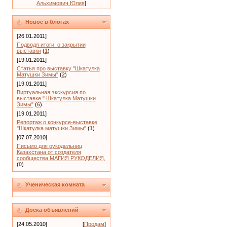
Альхимович Юлия
]
Новое в блогах
[26.01.2011]
Подводя итоги: о закрытии
выставки
(
1
)
[19.01.2011]
Статья про выставку "Шкатулка
Матушки Зимы"
(
2
)
[19.01.2011]
Виртуальная экскурсия по
выставке " Шкатулка Матушки
Зимы"
(
6
)
[19.01.2011]
Репортаж о конкурсе-выставке
"Шкатулка матушки Зимы"
(
1
)
[07.07.2010]
Письмо для рукодельниц
Казахстана от создателя
сообщества МАГИЯ РУКОДЕЛИЯ,
(
0
)
Ученическая комната
Доска объявлений
[24.05.2010]
[
Продам
]