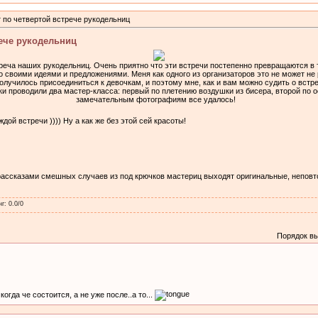
 по четвертой встрече рукодельниц
ече рукодельниц
реча наших рукодельниц. Очень приятно что эти встречи постепенно превращаются в 
 своими идеями и предложениями. Меня как одного из организаторов это не может не 
олучилось присоединиться к девочкам, и поэтому мне, как и вам можно судить о встр
и проводили два мастер-класса: первый по плетению воздушки из бисера, второй по о
замечательным фотографиям все удалось!
ой встречи )))) Ну а как же без этой сей красоты!
рассказами смешных случаев из под крючков мастериц выходят оригинальные, неповт
нг
:
0.0
/
0
Порядок в
гда че состоится, а не уже после..а то...