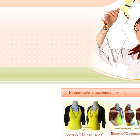
Новые работы мастеров
[
Болеро "Осенний
[
Болеро "Ночная тайна"
]