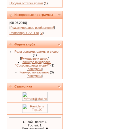
Продам остатки пряжи
(
1
)
Интересные программы
[08.06.2010]
[
Редактирование изображений
]
Photoshop_CS3_Lite
(
2
)
Форум клуба
Розы оригами: схемы и видео.
(1)
[
Рукоделие и декор
]
Конкурс рукоделия:
"Сокровищница морей"
(1)
[
Конкурсы
]
Конкурс по вязанию
(3)
[
Конкурсы
]
Статистика
Онлайн всего:
1
Гостей:
1
Пользователей:
0