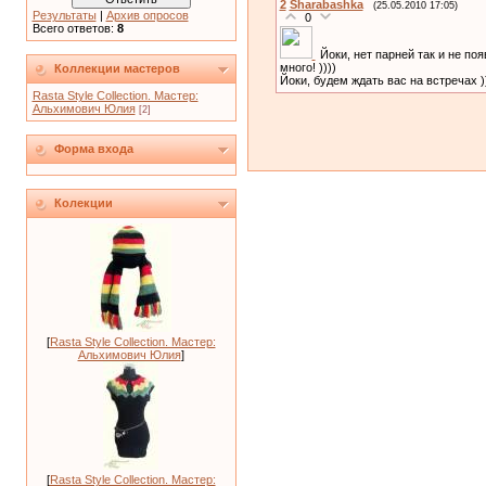
2
Sharabashka
(25.05.2010 17:05)
Результаты
|
Архив опросов
0
Всего ответов:
8
Йоки, нет парней так и не по
много! ))))
Коллекции мастеров
Йоки, будем ждать вас на встречах )
Rasta Style Collection. Мастер:
Альхимович Юлия
[2]
Форма входа
Колекции
[
Rasta Style Collection. Мастер:
Альхимович Юлия
]
[
Rasta Style Collection. Мастер: