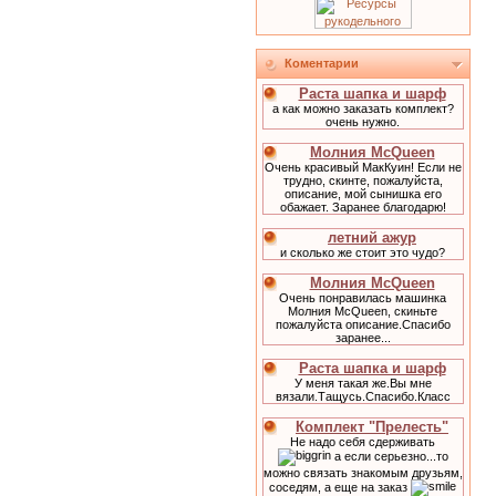
Коментарии
Раста шапка и шарф
а как можно заказать комплект?
очень нужно.
Молния McQueen
Очень красивый МакКуин! Если не
трудно, скинте, пожалуйста,
описание, мой сынишка его
обажает. Заранее благодарю!
летний ажур
и сколько же стоит это чудо?
Молния McQueen
Очень понравилась машинка
Молния McQueen, скиньте
пожалуйста описание.Спасибо
заранее...
Раста шапка и шарф
У меня такая же.Вы мне
вязали.Тащусь.Спасибо.Класс
Комплект "Прелесть"
Не надо себя сдерживать
а если серьезно...то
можно связать знакомым друзьям,
соседям, а еще на заказ