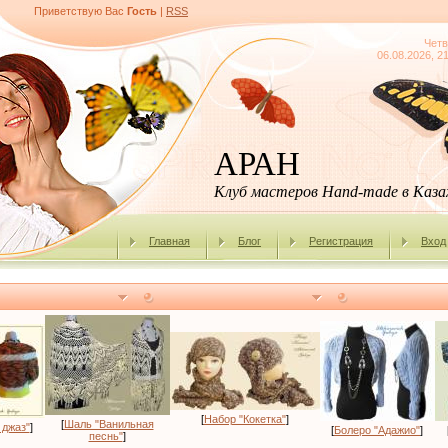
Приветствую Вас
Гость
|
RSS
Четв
06.08.2026, 2
АРАН
Клуб мастеров Hand-made в Каз
Главная
Блог
Регистрация
Вход
[
Набор "Кокетка"
]
[
Шаль "Ванильная
 джаз"
]
[
Болеро "Адажио"
]
песнь"
]