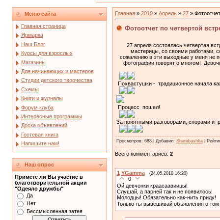
Главная
»
2010
»
Апрель
»
27
» Фотоотчет
Меню сайта
Главная страница
Фотоотчет по четвертой встр
Ярмарка
Наш Блог
27 апреля состоялась четвертая вст
мастерицы, со своими работами, со
Курсы для взрослых
сожалению в эти выходные у меня не п
Магазины
фотографии говорят о многом! Девочк
Для начинающих и мастеров
Студии детского творчества
Похвастушки - традиционное начала кажд
Схемы
Книги и журналы
Процесс пошел!
Форум клуба
Интересные программы
За приятными разговорами, спорами и 
Доска объявлений
Гостевая книга
Просмотров
: 688 |
Добавил
:
Sharabashka
|
Рейти
Напишите нам!
Всего комментариев
:
2
Наш опрос
1
YGamma
(24.05.2010 16:20)
Примете ли Вы участие в
0
благотворительной акции
Ой девчонки краасаавиицы!
"Одеяло дружбы"
Слушай, а парней так и не появилось!
Да
Молодцы! Обязательно как-нить приду!
Нет
Только ты вывешивай объявления о том ко
Бессмысленная затея