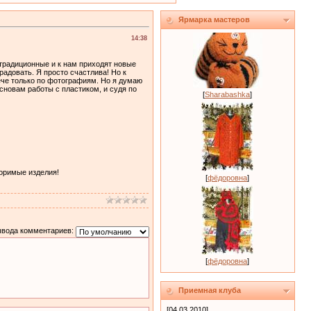
Ярмарка мастеров
14:38
традиционные и к нам приходят новые
радовать. Я просто счастлива! Но к
ече только по фотографиям. Но я думаю
сновам работы с пластиком, и судя по
[
Sharabashka
]
оримые изделия!
[
фёдоровна
]
ывода комментариев:
[
фёдоровна
]
Приемная клуба
[04.03.2010]