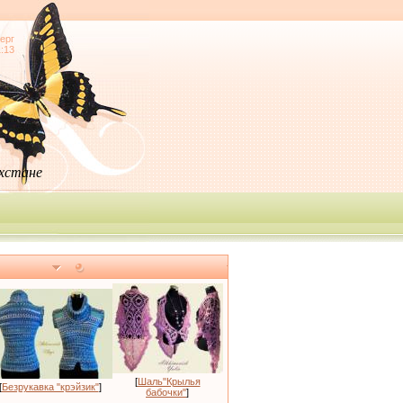
ерг
1:13
ахстане
[
Шаль"Крылья
[
Безрукавка "крэйзик"
]
бабочки"
]