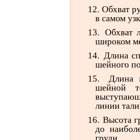
12.
Обхват р
в самом уз
13.
Обхват 
широком ме
14.
Длина сп
шейного по
15.
Длина 
шейной т
выступаю
линии тали
16.
Высота г
до наибол
груди.