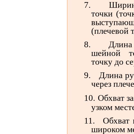
7.
Ширин
точки (точ
выступаю
(плечевой т
8.
Длина 
шейной т
точку до с
9.
Длина ру
через плече
10.
Обхват за
узком месте
11.
Обхват 
широком ме