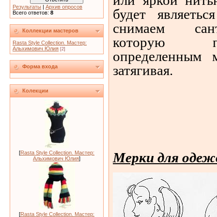
Результаты
|
Архив опросов
будет являетьс
Всего ответов:
8
снимаем сант
Коллекции мастеров
которую п
Rasta Style Collection. Мастер:
Альхимович Юлия
[2]
определенным 
затягивая.
Форма входа
Колекции
Мерки для одеж
[
Rasta Style Collection. Мастер:
Альхимович Юлия
]
[
Rasta Style Collection. Мастер: