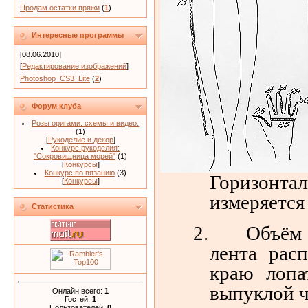
Продам остатки пряжи
(
1
)
Интересные программы
[08.06.2010]
[
Редактирование изображений
]
Photoshop_CS3_Lite
(
2
)
Форум клуба
Розы оригами: схемы и видео.
(1)
[
Рукоделие и декор
]
Конкурс рукоделия:
"Сокровищница морей"
(1)
[
Конкурсы
]
Конкурс по вязанию
(3)
Горизонт
[
Конкурсы
]
измеряется
Статистика
2.
Объём 
лента рас
краю лопа
выпуклой ч
Онлайн всего:
1
Гостей:
1
Пользователей:
0