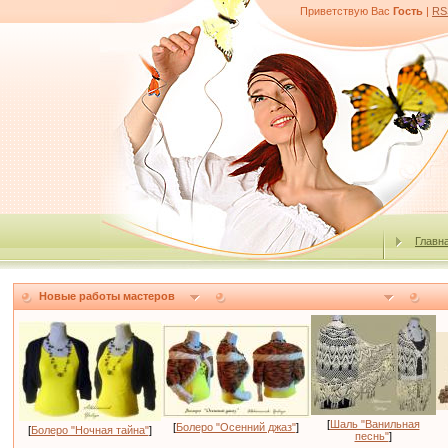
Приветствую Вас
Гость
|
RS
Главн
Новые работы мастеров
[
Шаль "Ванильная
[
Болеро "Осенний джаз"
]
[
Болеро "Ночная тайна"
]
песнь"
]