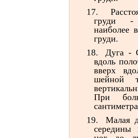
17.
Расст
груди -
наиболее 
груди.
18.
Дуга - 
вдоль поло
вверх вд
шейной 
вертикаль
При бол
сантиметра
19.
Малая д
середины 
ног до л