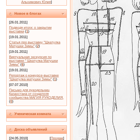
Альхимович Юлия
]
Новое в блогах
[26.01.2011]
Подводя итоги: о закрытии
выставки
(
1
)
[19.01.2011]
Статья про выставку "Шкатулка
Матушки Зимы"
(
2
)
[19.01.2011]
Виртуальная экскурсия по
выставке " Шкатулка Матушки
Зимы"
(
6
)
[19.01.2011]
Репортаж о конкурсе-выставке
"Шкатулка матушки Зимы"
(
1
)
[07.07.2010]
Письмо для рукодельниц
Казахстана от создателя
сообщества МАГИЯ РУКОДЕЛИЯ,
(
0
)
Ученическая комната
Доска объявлений
[24.05.2010]
[
Продам
]