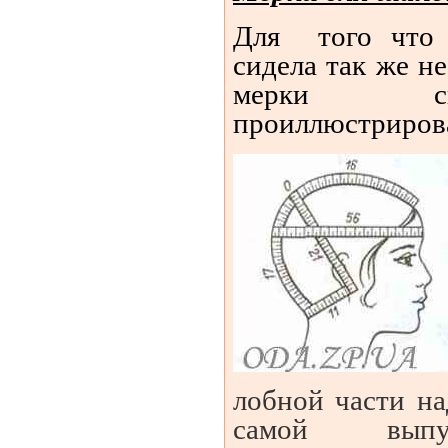
Для
того что
сидела так же н
мерки сн
проиллюстрирова
лобной части на
самой выпук