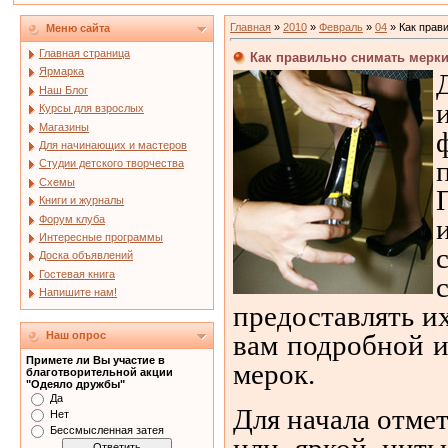
Главная
»
2010
»
Февраль
»
04
» Как прав
Меню сайта
Главная страница
Как правильно снимать мерк
Ярмарка
Наш Блог
Курсы для взрослых
Магазины
Для начинающих и мастеров
Студии детского творчества
Схемы
Книги и журналы
Форум клуба
Интересные программы
Доска объявлений
Гостевая книга
Напишите нам!
предоставлять и
вам подробной 
Наш опрос
Примете ли Вы участие в
мерок.
благотворительной акции
"Одеяло дружбы"
Да
Для начала отме
Нет
Бессмысленная затея
или яркой нить