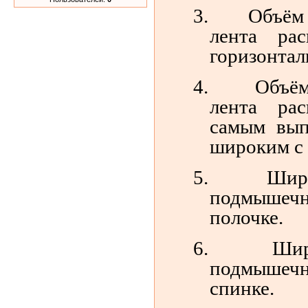
3.
Объём
лента рас
горизонтал
4.
Объём
лента рас
самым вып
широким с 
5.
Шир
подмышеч
полочке.
6.
Шир
подмышеч
спинке.