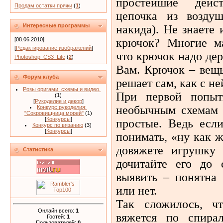
простейшие дейс
Продам остатки пряжи
(
1
)
цепочка из воздуш
Интересные программы
накида). Не знаете
крючок? Многие ма
[08.06.2010]
[
Редактирование изображений
]
что крючок надо дер
Photoshop_CS3_Lite
(
2
)
Вам. Крючок – вещ
Форум клуба
решает сам, как с не
Розы оригами: схемы и видео.
При первой попыт
(1)
[
Рукоделие и декор
]
необычным схемам 
Конкурс рукоделия:
"Сокровищница морей"
(1)
[
Конкурсы
]
простые. Ведь есл
Конкурс по вязанию
(3)
[
Конкурсы
]
понимать, «ну как ж
довяжете игрушку 
Статистика
дочитайте его до 
выявить – понятна
или нет.
Так сложилось, ч
Онлайн всего:
1
вяжется по спира
Гостей:
1
Пользователей:
0