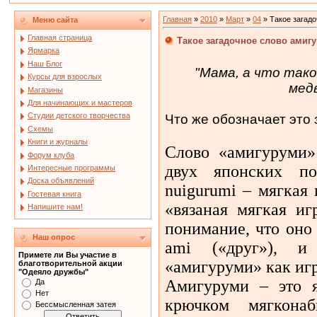
Главная
»
2010
»
Март
»
04
» Такое загадо
Меню сайта
Главная страница
Такое загадочное слово амигу
Ярмарка
Наш Блог
"Мама, а что такое
Курсы для взрослых
мед
Магазины
Для начинающих и мастеров
Студии детского творчества
Что же обозначает это
Схемы
Книги и журналы
Слово «амигуруми»
Форум клуба
двух японских п
Интересные программы
Доска объявлений
nuigurumi – мягкая
Гостевая книга
«вязаная мягкая и
Напишите нам!
понимание, что оно
Наш опрос
ami («друг»), и
Примете ли Вы участие в
«амигуруми» как игр
благотворительной акции
"Одеяло дружбы"
Амигуруми – это я
Да
Нет
крючком мягкона
Бессмысленная затея