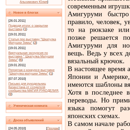
Альхимович Юлия
]
современным игрушк
Амигуруми быстро
Новое в блогах
правило, человек, 
[26.01.2011]
Подводя итоги: о закрытии
то на рюкзаке или
выставки
(
1
)
[19.01.2011]
позже решается по
Статья про выставку "Шкатулка
Матушки Зимы"
(
2
)
Амигуруми для но
[19.01.2011]
вещь. Ведь у всех 
Виртуальная экскурсия по
выставке " Шкатулка Матушки
вязальный крючок.
Зимы"
(
6
)
[19.01.2011]
В настоящее время 
Репортаж о конкурсе-выставке
"Шкатулка матушки Зимы"
(
1
)
Японии и Америке,
[07.07.2010]
имеются шаблоны вяз
Письмо для рукодельниц
Казахстана от создателя
Хотя в последнее 
сообщества МАГИЯ РУКОДЕЛИЯ,
(
0
)
переводы. Но прим
Ученическая комната
языка помогут раз
японских схемах.
Доска объявлений
В самом начале раб
[24.05.2010]
[
Продам
]