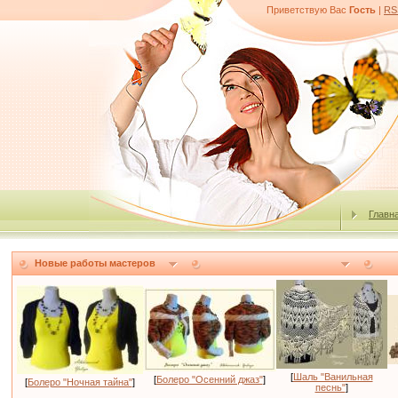
Приветствую Вас
Гость
|
RS
Главн
Новые работы мастеров
[
Шаль "Ванильная
[
Болеро "Осенний джаз"
]
[
Болеро "Ночная тайна"
]
песнь"
]