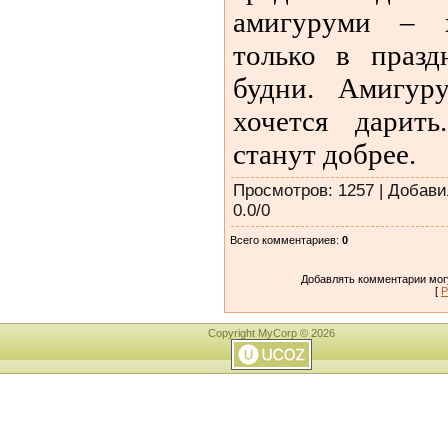
амигуруми – 
только в праз
будни. Амигур
хочется дарит
станут добрее.
Просмотров
: 1257 |
Добави
0.0
/
0
Всего комментариев
:
0
Добавлять комментарии могу
[
Р
Copyright MyCorp © 2026