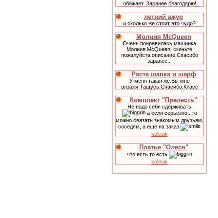
обажает. Заранее благодарю!
летний ажур
и сколько же стоит это чудо?
Молния McQueen
Очень понравилась машинка
Молния McQueen, скиньте
пожалуйста описание.Спасибо
заранее...
Раста шапка и шарф
У меня такая же.Вы мне
вязали.Тащусь.Спасибо.Класс
Комплект "Прелесть"
Не надо себя сдерживать
а если серьезно...то
можно связать знакомым друзьям,
соседям, а еще на заказ
kolesik
Платье "Олеся"
что есть то есть
kolesik