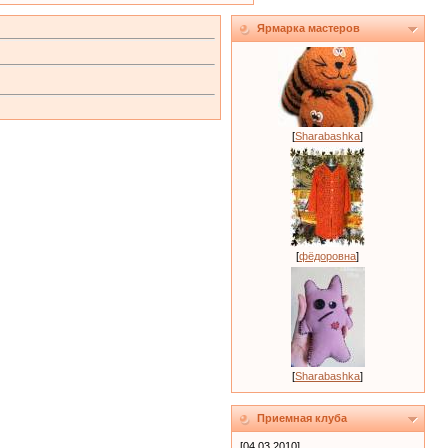
Ярмарка мастеров
[
Sharabashka
]
[
фёдоровна
]
[
Sharabashka
]
Приемная клуба
[04.03.2010]