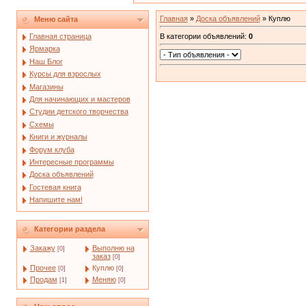
Главная
»
Доска объявлений
» Куплю
Меню сайта
В категории объявлений
:
0
Главная страница
Ярмарка
Наш Блог
Курсы для взрослых
Магазины
Для начинающих и мастеров
Студии детского творчества
Схемы
Книги и журналы
Форум клуба
Интересные программы
Доска объявлений
Гостевая книга
Напишите нам!
Категории раздела
Закажу
Выполню на
[0]
заказ
[0]
Прочее
Куплю
[0]
[0]
Продам
Меняю
[1]
[0]