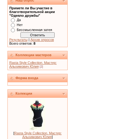
Наш опрос
Примете ли Вы участие в
благотворительной акции
"Одеяло дружбы"
Да
Нет
Бессмысленная затея
Результаты
|
Архив опросов
Всего ответов:
8
Коллекции мастеров
Rasta Style Collection. Мастер:
Альхимович Юлия
[2]
Форма входа
Колекции
[
Rasta Style Collection. Мастер:
Альхимович Юлия
]