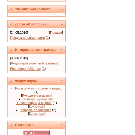
Ученическая комната
Доска объявлений
[24.05.2010]
[
Продам
]
Продам остатки пряжи
(
1
)
Интересные программы
[08.06.2010]
[
Редактирование изображений
]
Photoshop_CS3_Lite
(
2
)
Форум клуба
Розы оригами: схемы и видео.
(1)
[
Рукоделие и декор
]
Конкурс рукоделия:
"Сокровищница морей"
(1)
[
Конкурсы
]
Конкурс по вязанию
(3)
[
Конкурсы
]
Статистика