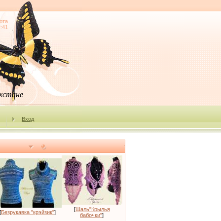
ота
2:41
ахстане
Вход
[
Шаль"Крылья
[
Безрукавка "крэйзик"
]
бабочки"
]