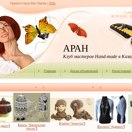
Приветствую Вас
Гость
|
RSS
Субб
08.08.2026, 1
АРАН
Клуб мастеров Hand-made в Каз
Главная
Доска объявлений
Регистрация
[
Набор "Кокетка"
]
[
Шаль "Ванильная
 джаз"
]
[
Болеро "Адажио"
]
песнь"
]