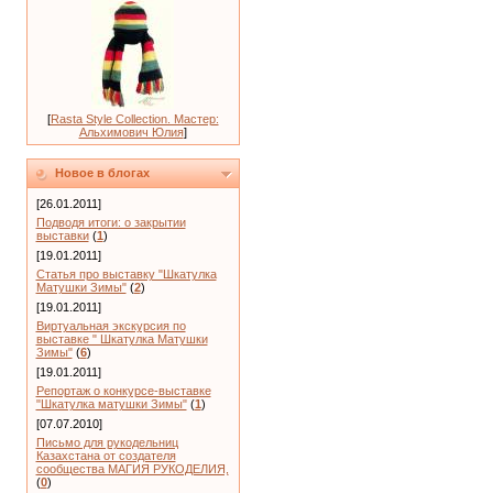
[
Rasta Style Collection. Мастер:
Альхимович Юлия
]
Новое в блогах
[26.01.2011]
Подводя итоги: о закрытии
выставки
(
1
)
[19.01.2011]
Статья про выставку "Шкатулка
Матушки Зимы"
(
2
)
[19.01.2011]
Виртуальная экскурсия по
выставке " Шкатулка Матушки
Зимы"
(
6
)
[19.01.2011]
Репортаж о конкурсе-выставке
"Шкатулка матушки Зимы"
(
1
)
[07.07.2010]
Письмо для рукодельниц
Казахстана от создателя
сообщества МАГИЯ РУКОДЕЛИЯ,
(
0
)