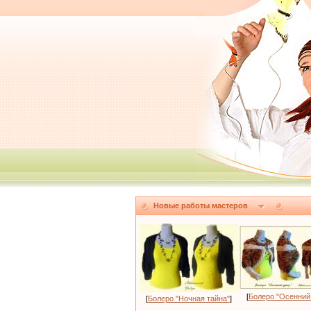
Новые работы мастеров
[
Болеро "Осенний
[
Болеро "Ночная тайна"
]