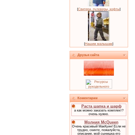
[
Свитера, пуловеры, кофты
]
[
Нашим малышам
]
Друзья сайта
Коментарии
Раста шапка и шарф
а как можно заказать комплект?
очень нужно.
Молния McQueen
Очень красивый МакКуин! Если не
трудно, скинте, пожалуйста,
описание, мой сынишка его