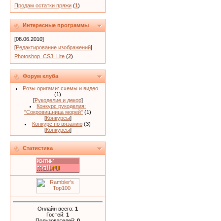
Продам остатки пряжи
(
1
)
Интересные программы
[08.06.2010]
[
Редактирование изображений
]
Photoshop_CS3_Lite
(
2
)
Форум клуба
Розы оригами: схемы и видео.
(1)
[
Рукоделие и декор
]
Конкурс рукоделия:
"Сокровищница морей"
(1)
[
Конкурсы
]
Конкурс по вязанию
(3)
[
Конкурсы
]
Статистика
Онлайн всего:
1
Гостей:
1
Пользователей:
0