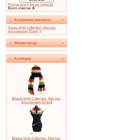
Результаты
|
Архив опросов
Всего ответов:
8
Коллекции мастеров
Rasta Style Collection. Мастер:
Альхимович Юлия
[2]
Форма входа
Колекции
[
Rasta Style Collection. Мастер:
Альхимович Юлия
]
[
Rasta Style Collection. Мастер: