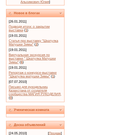
Альхимович Юлия
]
Новое в блогах
[26.01.2011]
Подводя итоги: о закрытии
выставки
(
1
)
[19.01.2011]
Статья про выставку "Шкатулка
Матушки Зимы"
(
2
)
[19.01.2011]
Виртуальная экскурсия по
выставке " Шкатулка Матушки
Зимы"
(
6
)
[19.01.2011]
Репортаж о конкурсе-выставке
"Шкатулка матушки Зимы"
(
1
)
[07.07.2010]
Письмо для рукодельниц
Казахстана от создателя
сообщества МАГИЯ РУКОДЕЛИЯ,
(
0
)
Ученическая комната
Доска объявлений
[24.05.2010]
[
Продам
]