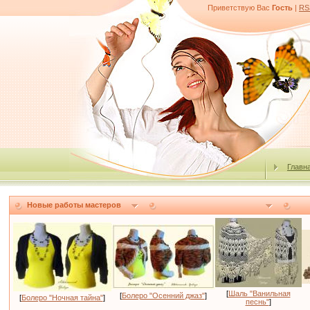
Приветствую Вас
Гость
|
RS
Главн
Новые работы мастеров
[
Шаль "Ванильная
[
Болеро "Осенний джаз"
]
[
Болеро "Ночная тайна"
]
песнь"
]