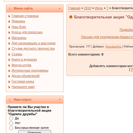
Главная
»
2010
»
Июль
»
7
» Благотворите
Меню сайта
Главная страница
Благотворительная акция "Од
Ярмарка
Наш Блог
Подробне
Курсы для взрослых
Письмо для рукодельниц Казахс
Магазины
Для начинающих и мастеров
Просмотров
: 777 |
Добавил
:
Sharabashka
|
Рейтин
Студии детского творчества
Схемы
Всего комментариев
:
0
Книги и журналы
Форум клуба
Добавлять комментарии могу
[
Р
Интересные программы
Доска объявлений
Гостевая книга
Напишите нам!
Наш опрос
Примете ли Вы участие в
благотворительной акции
"Одеяло дружбы"
Да
Нет
Бессмысленная затея