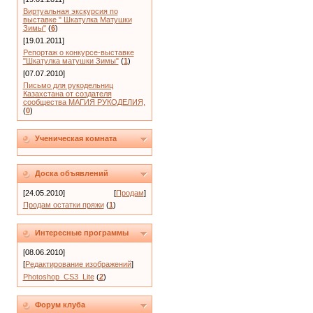
Виртуальная экскурсия по
выставке " Шкатулка Матушки
Зимы"
(
6
)
[19.01.2011]
Репортаж о конкурсе-выставке
"Шкатулка матушки Зимы"
(
1
)
[07.07.2010]
Письмо для рукодельниц
Казахстана от создателя
сообщества МАГИЯ РУКОДЕЛИЯ,
(
0
)
Ученическая комната
Доска объявлений
[24.05.2010]
[
Продам
]
Продам остатки пряжи
(
1
)
Интересные программы
[08.06.2010]
[
Редактирование изображений
]
Photoshop_CS3_Lite
(
2
)
Форум клуба