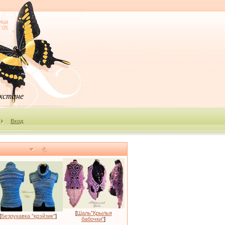
ица
7:05
ахстане
Вход
[
Шаль"Крылья
[
Безрукавка "крэйзик"
]
бабочки"
]