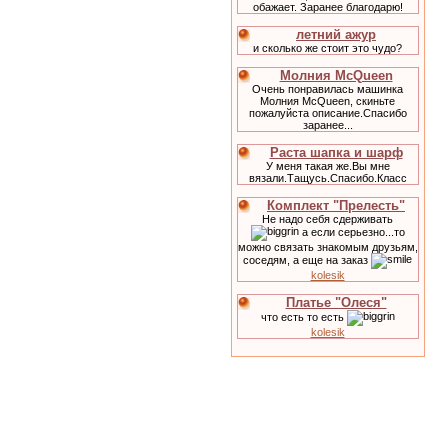
обажает. Заранее благодарю!
летний ажур
и сколько же стоит это чудо?
Молния McQueen
Очень понравилась машинка
Молния McQueen, скиньте
пожалуйста описание.Спасибо
заранее...
Раста шапка и шарф
У меня такая же.Вы мне
вязали.Тащусь.Спасибо.Класс
Комплект "Прелесть"
Не надо себя сдерживать
а если серьезно...то
можно связать знакомым друзьям,
соседям, а еще на заказ
kolesik
Платье "Олеся"
что есть то есть
kolesik