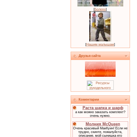
[
Болеро
]
[
Нашим малышам
]
Друзья сайта
Коментарии
Раста шапка и шарф
а как можно заказать комплект?
очень нужно.
Молния McQueen
Очень красивый МакКуин! Если не
трудно, скинте, пожалуйста,
описание, мой сынишка его