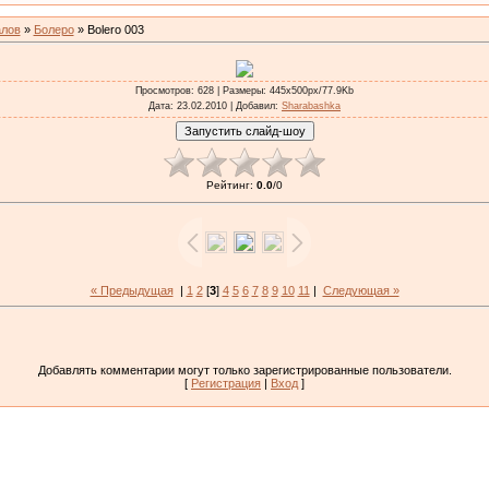
алов
»
Болеро
» Bolero 003
Просмотров
: 628 |
Размеры
: 445x500px/77.9Kb
Дата
: 23.02.2010 |
Добавил
:
Sharabashka
Рейтинг
:
0.0
/
0
« Предыдущая
|
1
2
[
3
]
4
5
6
7
8
9
10
11
|
Следующая »
Добавлять комментарии могут только зарегистрированные пользователи.
[
Регистрация
|
Вход
]