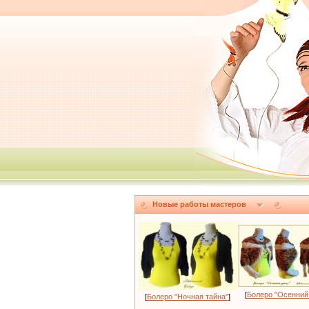
Новые работы мастеров
[
Болеро "Осенний
[
Болеро "Ночная тайна"
]