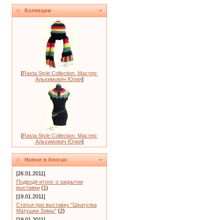
Колекции
[
Rasta Style Collection. Мастер:
Альхимович Юлия
]
[
Rasta Style Collection. Мастер:
Альхимович Юлия
]
Новое в блогах
[26.01.2011]
Подводя итоги: о закрытии
выставки
(
1
)
[19.01.2011]
Статья про выставку "Шкатулка
Матушки Зимы"
(
2
)
[19.01.2011]