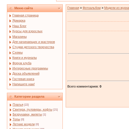
Главная
»
Фотоальбом
»
Модели из журн
Меню сайта
Главная страница
Ярмарка
Наш Блог
Курсы для взрослых
Магазины
Для начинающих и мастеров
Студии детского творчества
Схемы
Книги и журналы
Форум клуба
Интересные программы
Доска объявлений
Гостевая книга
Напишите нам!
Всего комментариев
:
0
Категории раздела
Платья
[22]
Свитера, пуловеры, кофты
[21]
Безрукавки, жилеты
[1]
Топы
[0]
Летние модели
[0]