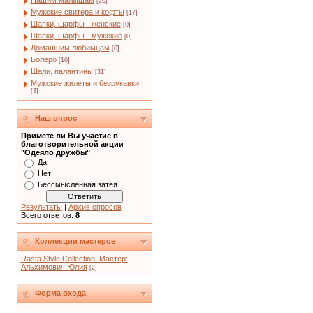
Нашим малышам
[20]
Мужские свитера и кофты
[17]
Шапки, шарфы - женские
[0]
Шапки, шарфы - мужские
[0]
Домашним любимцам
[0]
Болеро
[16]
Шали, палантины
[31]
Мужские жилеты и безрукавки
[3]
Наш опрос
Примете ли Вы участие в
благотворительной акции
"Одеяло дружбы"
Да
Нет
Бессмысленная затея
Результаты
|
Архив опросов
Всего ответов:
8
Коллекции мастеров
Rasta Style Collection. Мастер:
Альхимович Юлия
[2]
Форма входа