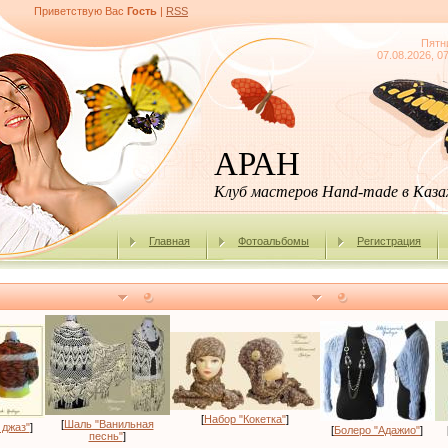
Приветствую Вас
Гость
|
RSS
Пятн
07.08.2026, 0
АРАН
Клуб мастеров Hand-made в Каз
Главная
Фотоальбомы
Регистрация
[
Набор "Кокетка"
]
[
Шаль "Ванильная
 джаз"
]
[
Болеро "Адажио"
]
песнь"
]