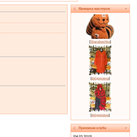
Ярмарка мастеров
[
Sharabashka
]
[
фёдоровна
]
[
фёдоровна
]
Приемная клуба
[04.03.2010]