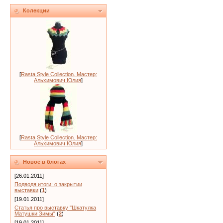
Колекции
[
Rasta Style Collection. Мастер:
Альхимович Юлия
]
[
Rasta Style Collection. Мастер:
Альхимович Юлия
]
Новое в блогах
[26.01.2011]
Подводя итоги: о закрытии
выставки
(
1
)
[19.01.2011]
Статья про выставку "Шкатулка
Матушки Зимы"
(
2
)
[19.01.2011]