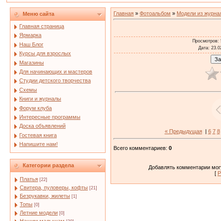
Главная
»
Фотоальбом
»
Модели из журна
Меню сайта
Главная страница
Ярмарка
Просмотров
:
Наш Блог
Дата
: 23.0
Курсы для взрослых
Магазины
Для начинающих и мастеров
Студии детского творчества
Схемы
Книги и журналы
Форум клуба
Интересные программы
Доска объявлений
« Предыдущая
|
6
7
8
Гостевая книга
Напишите нам!
Всего комментариев
:
0
Категории раздела
Добавлять комментарии могу
[
Р
Платья
[22]
Свитера, пуловеры, кофты
[21]
Безрукавки, жилеты
[1]
Топы
[0]
Летние модели
[0]