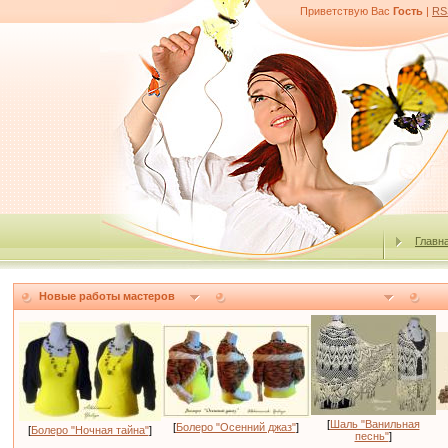
Приветствую Вас
Гость
|
RS
Главн
Новые работы мастеров
[
Шаль "Ванильная
[
Болеро "Осенний джаз"
]
[
Болеро "Ночная тайна"
]
песнь"
]