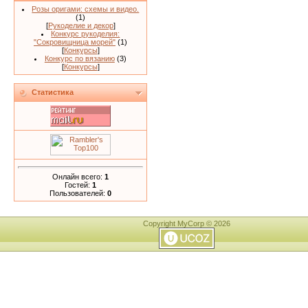
Розы оригами: схемы и видео.
(1)
[
Рукоделие и декор
]
Конкурс рукоделия:
"Сокровищница морей"
(1)
[
Конкурсы
]
Конкурс по вязанию
(3)
[
Конкурсы
]
Статистика
Онлайн всего:
1
Гостей:
1
Пользователей:
0
Copyright MyCorp © 2026