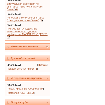
Виртуальная экскурсия по
выставке " Шкатулка Матушки
Зимы"
(
6
)
[19.01.2011]
Репортаж о конкурсе-выставке
"Шкатулка матушки Зимы"
(
1
)
[07.07.2010]
Письмо для рукодельниц
Казахстана от создателя
сообщества МАГИЯ РУКОДЕЛИЯ,
(
0
)
Ученическая комната
Доска объявлений
[24.05.2010]
[
Продам
]
Продам остатки пряжи
(
1
)
Интересные программы
[08.06.2010]
[
Редактирование изображений
]
Photoshop_CS3_Lite
(
2
)
Форум клуба