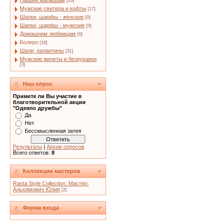
Нашим малышам
[20]
Мужские свитера и кофты
[17]
Шапки, шарфы - женские
[0]
Шапки, шарфы - мужские
[0]
Домашним любимцам
[0]
Болеро
[16]
Шали, палантины
[31]
Мужские жилеты и безрукавки
[3]
Наш опрос
Примете ли Вы участие в
благотворительной акции
"Одеяло дружбы"
Да
Нет
Бессмысленная затея
Результаты
|
Архив опросов
Всего ответов:
8
Коллекции мастеров
Rasta Style Collection. Мастер:
Альхимович Юлия
[2]
Форма входа