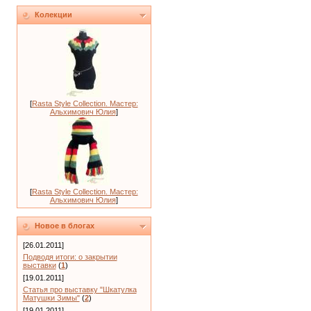
Колекции
[
Rasta Style Collection. Мастер:
Альхимович Юлия
]
[
Rasta Style Collection. Мастер:
Альхимович Юлия
]
Новое в блогах
[26.01.2011]
Подводя итоги: о закрытии
выставки
(
1
)
[19.01.2011]
Статья про выставку "Шкатулка
Матушки Зимы"
(
2
)
[19.01.2011]