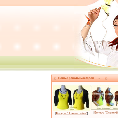
Новые работы мастеров
[
Болеро "Осенний
[
Болеро "Ночная тайна"
]