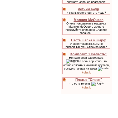
обажает. Заранее благодарю!
летний ажур
и сколько же стоит это чудо?
Молния McQueen
Очень понравилась машинка
Молния McQueen, скиньте
пожалуйста описание.Спасибо
заранее...
Раста шапка и шарф
У меня такая же.Вы мне
вязали.Тащусь.Спасибо.Класс
Комплект "Прелесть"
Не надо себя сдерживать
а если серьезно...то
можно связать знакомым друзьям,
соседям, а еще на заказ
kolesik
Платье "Олеся"
что есть то есть
kolesik