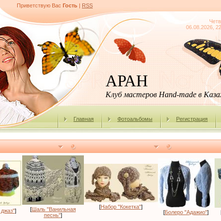
Приветствую Вас
Гость
|
RSS
Четв
06.08.2026, 2
АРАН
Клуб мастеров Hand-made в Каз
Главная
Фотоальбомы
Регистрация
[
Набор "Кокетка"
]
[
Шаль "Ванильная
 джаз"
]
[
Болеро "Адажио"
]
песнь"
]