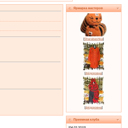
Ярмарка мастеров
[
Sharabashka
]
[
фёдоровна
]
[
фёдоровна
]
Приемная клуба
[04.03.2010]