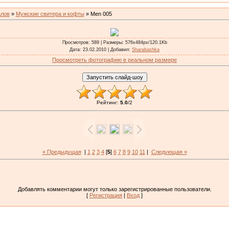
алов
»
Мужские свитера и кофты
» Men 005
Просмотров
: 589 |
Размеры
: 576x484px/120.1Kb
Дата
: 23.02.2010 |
Добавил
:
Sharabashka
Просмотреть фотографию в реальном размере
Рейтинг
:
5.0
/
2
« Предыдущая
|
1
2
3
4
[
5
]
6
7
8
9
10
11
|
Следующая »
Добавлять комментарии могут только зарегистрированные пользователи.
[
Регистрация
|
Вход
]