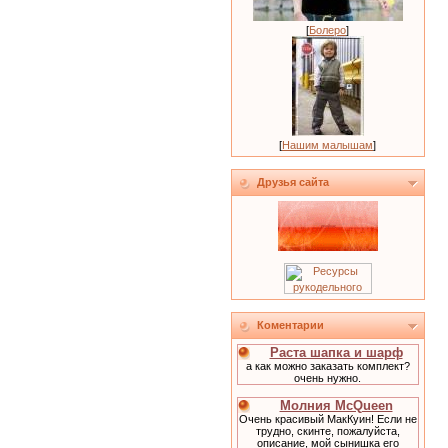
[
Болеро
]
[
Нашим малышам
]
Друзья сайта
Коментарии
Раста шапка и шарф
а как можно заказать комплект?
очень нужно.
Молния McQueen
Очень красивый МакКуин! Если не
трудно, скинте, пожалуйста,
описание, мой сынишка его