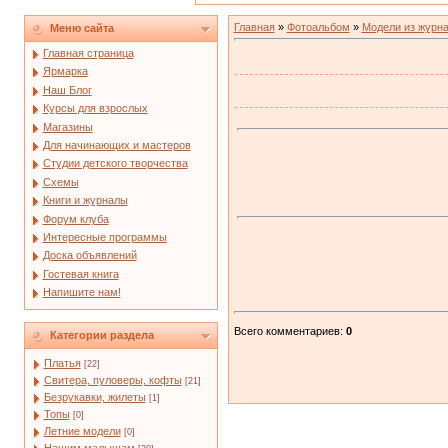
Главная
»
Фотоальбом
»
Модели из журн
Меню сайта
Главная страница
Ярмарка
Наш Блог
Курсы для взрослых
Магазины
Для начинающих и мастеров
Студии детского творчества
Схемы
Книги и журналы
Форум клуба
Интересные программы
Доска объявлений
Гостевая книга
Напишите нам!
Всего комментариев
:
0
Категории раздела
Платья
[22]
Свитера, пуловеры, кофты
[21]
Безрукавки, жилеты
[1]
Топы
[0]
Летние модели
[0]