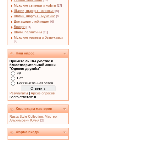
Нашим малышам
[20]
Мужские свитера и кофты
[17]
Шапки, шарфы - женские
[0]
Шапки, шарфы - мужские
[0]
Домашним любимцам
[0]
Болеро
[16]
Шали, палантины
[31]
Мужские жилеты и безрукавки
[3]
Наш опрос
Примете ли Вы участие в
благотворительной акции
"Одеяло дружбы"
Да
Нет
Бессмысленная затея
Результаты
|
Архив опросов
Всего ответов:
8
Коллекции мастеров
Rasta Style Collection. Мастер:
Альхимович Юлия
[2]
Форма входа