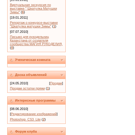
Виртуальная экскурсия по
выставке " Шкатулка Матушки
Зимы"
(
6
)
[19.01.2011]
Репортаж о конкурсе-выставке
"Шкатулка матушки Зимы"
(
1
)
[07.07.2010]
Письмо для рукодельниц
Казахстана от создателя
сообщества МАГИЯ РУКОДЕЛИЯ,
(
0
)
Ученическая комната
Доска объявлений
[24.05.2010]
[
Продам
]
Продам остатки пряжи
(
1
)
Интересные программы
[08.06.2010]
[
Редактирование изображений
]
Photoshop_CS3_Lite
(
2
)
Форум клуба