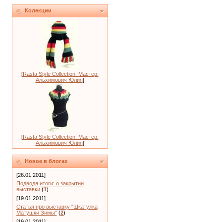
Колекции
[
Rasta Style Collection. Мастер:
Альхимович Юлия
]
[
Rasta Style Collection. Мастер:
Альхимович Юлия
]
Новое в блогах
[26.01.2011]
Подводя итоги: о закрытии
выставки
(
1
)
[19.01.2011]
Статья про выставку "Шкатулка
Матушки Зимы"
(
2
)
[19.01.2011]