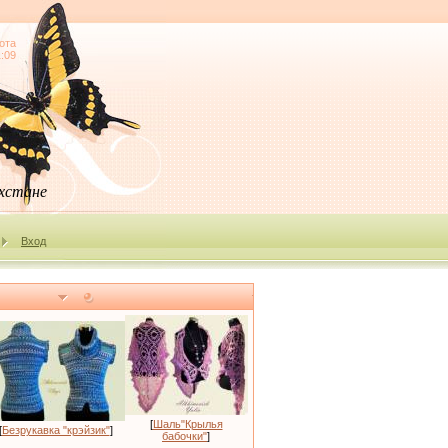
ота
1:09
ахстане
Вход
[
Шаль"Крылья
[
Безрукавка "крэйзик"
]
бабочки"
]