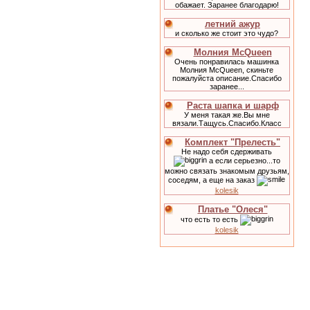
обажает. Заранее благодарю!
летний ажур
и сколько же стоит это чудо?
Молния McQueen
Очень понравилась машинка
Молния McQueen, скиньте
пожалуйста описание.Спасибо
заранее...
Раста шапка и шарф
У меня такая же.Вы мне
вязали.Тащусь.Спасибо.Класс
Комплект "Прелесть"
Не надо себя сдерживать
а если серьезно...то
можно связать знакомым друзьям,
соседям, а еще на заказ
kolesik
Платье "Олеся"
что есть то есть
kolesik