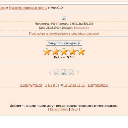
алов
»
Мужские свитера и кофты
» Men 010
Просмотров
: 669 |
Размеры
: 383x512px/101.0Kb
Дата
: 23.02.2010 |
Добавил
:
Sharabashka
Просмотреть фотографию в реальном размере
Рейтинг
:
5.0
/
1
« Предыдущая
|
5
6
7
8
9
[
10
]
11
12
13
14
15
|
Следующая »
Добавлять комментарии могут только зарегистрированные пользователи.
[
Регистрация
|
Вход
]