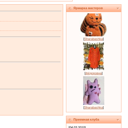
Ярмарка мастеров
[
Sharabashka
]
[
фёдоровна
]
[
Sharabashka
]
Приемная клуба
[04.03.2010]