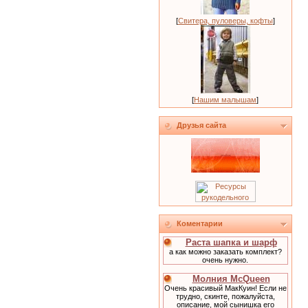
[
Свитера, пуловеры, кофты
]
[
Нашим малышам
]
Друзья сайта
Коментарии
Раста шапка и шарф
а как можно заказать комплект?
очень нужно.
Молния McQueen
Очень красивый МакКуин! Если не
трудно, скинте, пожалуйста,
описание, мой сынишка его