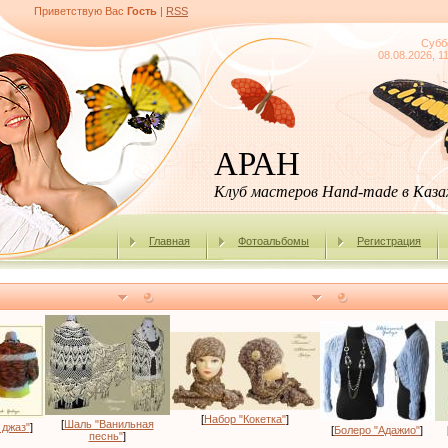
Приветствую Вас
Гость
|
RSS
Субб
08.08.2026, 1
АРАН
Клуб мастеров Hand-made в Каз
Главная
Фотоальбомы
Регистрация
[
Набор "Кокетка"
]
[
Шаль "Ванильная
 джаз"
]
[
Болеро "Адажио"
]
песнь"
]