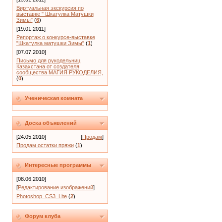
Виртуальная экскурсия по
выставке " Шкатулка Матушки
Зимы"
(
6
)
[19.01.2011]
Репортаж о конкурсе-выставке
"Шкатулка матушки Зимы"
(
1
)
[07.07.2010]
Письмо для рукодельниц
Казахстана от создателя
сообщества МАГИЯ РУКОДЕЛИЯ,
(
0
)
Ученическая комната
Доска объявлений
[24.05.2010]
[
Продам
]
Продам остатки пряжи
(
1
)
Интересные программы
[08.06.2010]
[
Редактирование изображений
]
Photoshop_CS3_Lite
(
2
)
Форум клуба