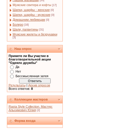
Нашим малышам
[20]
Мужские свитера и кофты
[17]
Шапки, шарфы - женские
[0]
Шапки, шарфы - мужские
[0]
Домашним любимцам
[0]
Болеро
[16]
Шали, палантины
[31]
Мужские жилеты и безрукавки
[3]
Наш опрос
Примете ли Вы участие в
благотворительной акции
"Одеяло дружбы"
Да
Нет
Бессмысленная затея
Результаты
|
Архив опросов
Всего ответов:
8
Коллекции мастеров
Rasta Style Collection. Мастер:
Альхимович Юлия
[2]
Форма входа