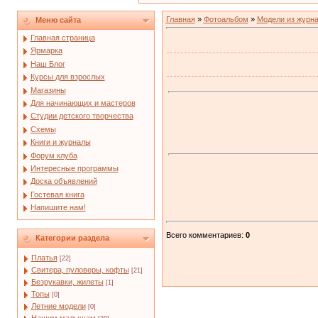
Главная
»
Фотоальбом
»
Модели из журн
Меню сайта
Главная страница
Ярмарка
Наш Блог
Курсы для взрослых
Магазины
Для начинающих и мастеров
Студии детского творчества
Схемы
Книги и журналы
Форум клуба
Интересные программы
Доска объявлений
Гостевая книга
Напишите нам!
Всего комментариев
:
0
Категории раздела
Платья
[22]
Свитера, пуловеры, кофты
[21]
Безрукавки, жилеты
[1]
Топы
[0]
Летние модели
[0]