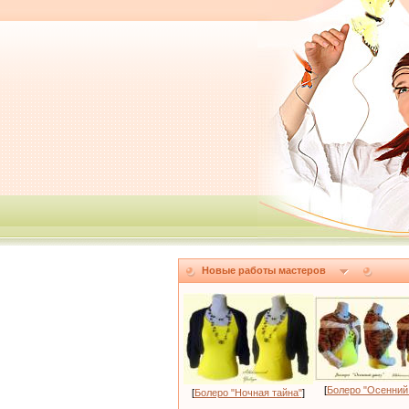
Новые работы мастеров
[
Болеро "Осенний
[
Болеро "Ночная тайна"
]