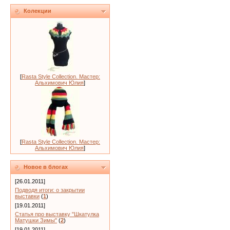
Колекции
[
Rasta Style Collection. Мастер:
Альхимович Юлия
]
[
Rasta Style Collection. Мастер:
Альхимович Юлия
]
Новое в блогах
[26.01.2011]
Подводя итоги: о закрытии
выставки
(
1
)
[19.01.2011]
Статья про выставку "Шкатулка
Матушки Зимы"
(
2
)
[19.01.2011]