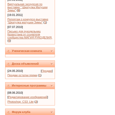
Виртуальная экскурсия по
выставке " Шкатулка Матушки
Зимы"
(
6
)
[19.01.2011]
Репортаж о конкурсе-выставке
"Шкатулка матушки Зимы"
(
1
)
[07.07.2010]
Письмо для рукодельниц
Казахстана от создателя
сообщества МАГИЯ РУКОДЕЛИЯ,
(
0
)
Ученическая комната
Доска объявлений
[24.05.2010]
[
Продам
]
Продам остатки пряжи
(
1
)
Интересные программы
[08.06.2010]
[
Редактирование изображений
]
Photoshop_CS3_Lite
(
2
)
Форум клуба