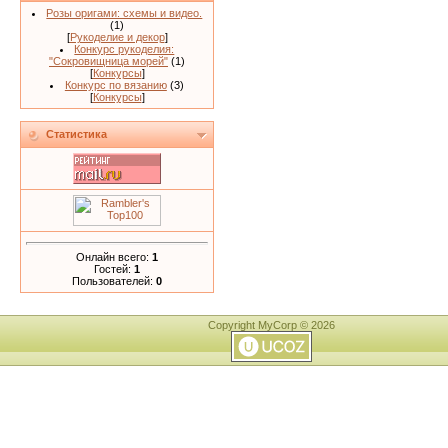
Розы оригами: схемы и видео.
(1)
[
Рукоделие и декор
]
Конкурс рукоделия:
"Сокровищница морей"
(1)
[
Конкурсы
]
Конкурс по вязанию
(3)
[
Конкурсы
]
Статистика
Онлайн всего:
1
Гостей:
1
Пользователей:
0
Copyright MyCorp © 2026