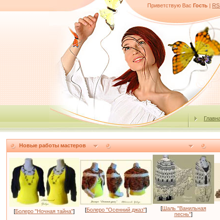
Приветствую Вас
Гость
|
RS
Главн
Новые работы мастеров
[
Шаль "Ванильная
[
Болеро "Осенний джаз"
]
[
Болеро "Ночная тайна"
]
песнь"
]