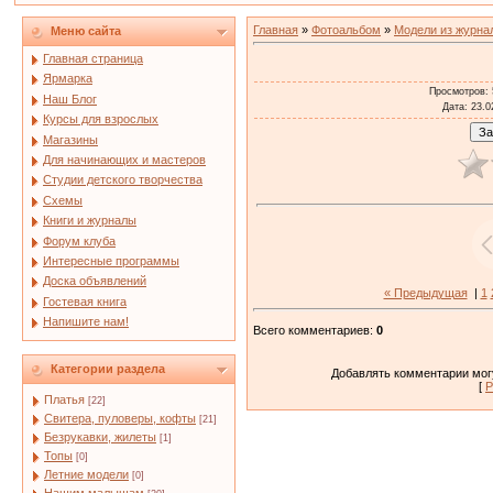
Главная
»
Фотоальбом
»
Модели из журна
Меню сайта
Главная страница
Ярмарка
Просмотров
:
Наш Блог
Дата
: 23.0
Курсы для взрослых
Магазины
Для начинающих и мастеров
Студии детского творчества
Схемы
Книги и журналы
Форум клуба
Интересные программы
Доска объявлений
« Предыдущая
|
1
Гостевая книга
Напишите нам!
Всего комментариев
:
0
Категории раздела
Добавлять комментарии могу
[
Р
Платья
[22]
Свитера, пуловеры, кофты
[21]
Безрукавки, жилеты
[1]
Топы
[0]
Летние модели
[0]