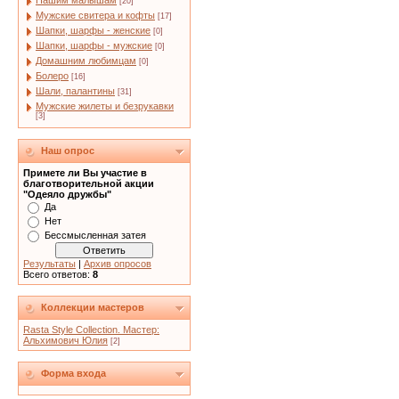
Нашим малышам
[20]
Мужские свитера и кофты
[17]
Шапки, шарфы - женские
[0]
Шапки, шарфы - мужские
[0]
Домашним любимцам
[0]
Болеро
[16]
Шали, палантины
[31]
Мужские жилеты и безрукавки
[3]
Наш опрос
Примете ли Вы участие в
благотворительной акции
"Одеяло дружбы"
Да
Нет
Бессмысленная затея
Результаты
|
Архив опросов
Всего ответов:
8
Коллекции мастеров
Rasta Style Collection. Мастер:
Альхимович Юлия
[2]
Форма входа