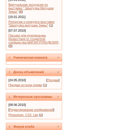
Виртуальная экскурсия по
выставке " Шкатулка Матушки
Зимы"
(
6
)
[19.01.2011]
Репортаж о конкурсе-выставке
"Шкатулка матушки Зимы"
(
1
)
[07.07.2010]
Письмо для рукодельниц
Казахстана от создателя
сообщества МАГИЯ РУКОДЕЛИЯ,
(
0
)
Ученическая комната
Доска объявлений
[24.05.2010]
[
Продам
]
Продам остатки пряжи
(
1
)
Интересные программы
[08.06.2010]
[
Редактирование изображений
]
Photoshop_CS3_Lite
(
2
)
Форум клуба