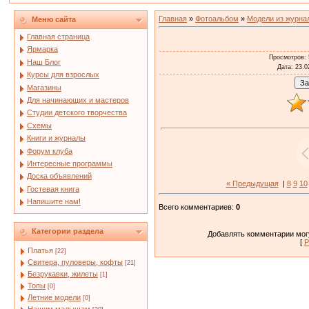
Главная
»
Фотоальбом
»
Модели из журна
Меню сайта
Главная страница
Ярмарка
Просмотров
:
Наш Блог
Дата
: 23.0
Курсы для взрослых
Магазины
Для начинающих и мастеров
Студии детского творчества
Схемы
Книги и журналы
Форум клуба
Интересные программы
Доска объявлений
« Предыдущая
|
8
9
10
Гостевая книга
Напишите нам!
Всего комментариев
:
0
Категории раздела
Добавлять комментарии могу
[
Р
Платья
[22]
Свитера, пуловеры, кофты
[21]
Безрукавки, жилеты
[1]
Топы
[0]
Летние модели
[0]