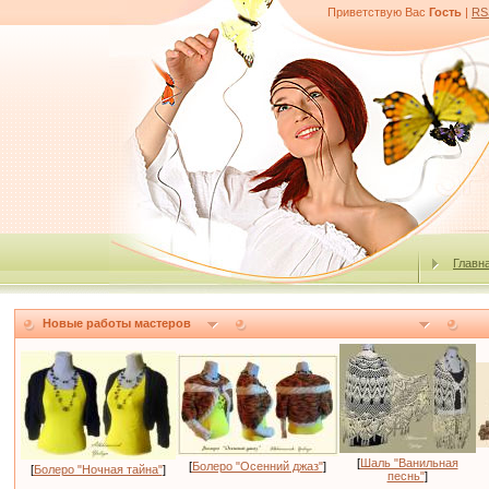
Приветствую Вас
Гость
|
RS
Главн
Новые работы мастеров
[
Шаль "Ванильная
[
Болеро "Осенний джаз"
]
[
Болеро "Ночная тайна"
]
песнь"
]