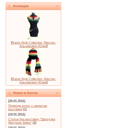
Колекции
[
Rasta Style Collection. Мастер:
Альхимович Юлия
]
[
Rasta Style Collection. Мастер:
Альхимович Юлия
]
Новое в блогах
[26.01.2011]
Подводя итоги: о закрытии
выставки
(
1
)
[19.01.2011]
Статья про выставку "Шкатулка
Матушки Зимы"
(
2
)
[19.01.2011]