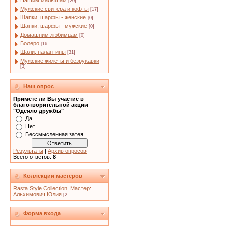
Нашим малышам
[20]
Мужские свитера и кофты
[17]
Шапки, шарфы - женские
[0]
Шапки, шарфы - мужские
[0]
Домашним любимцам
[0]
Болеро
[16]
Шали, палантины
[31]
Мужские жилеты и безрукавки
[3]
Наш опрос
Примете ли Вы участие в
благотворительной акции
"Одеяло дружбы"
Да
Нет
Бессмысленная затея
Результаты
|
Архив опросов
Всего ответов:
8
Коллекции мастеров
Rasta Style Collection. Мастер:
Альхимович Юлия
[2]
Форма входа