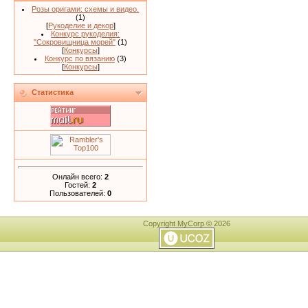
Розы оригами: схемы и видео.
(1)
[
Рукоделие и декор
]
Конкурс рукоделия:
"Сокровищница морей"
(1)
[
Конкурсы
]
Конкурс по вязанию
(3)
[
Конкурсы
]
Статистика
Онлайн всего:
2
Гостей:
2
Пользователей:
0
Copyright MyCorp © 2026