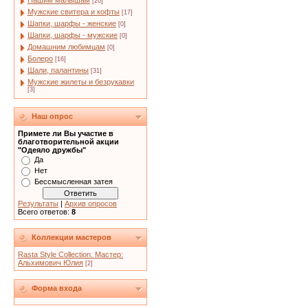
Нашим малышам
[20]
Мужские свитера и кофты
[17]
Шапки, шарфы - женские
[0]
Шапки, шарфы - мужские
[0]
Домашним любимцам
[0]
Болеро
[16]
Шали, палантины
[31]
Мужские жилеты и безрукавки
[3]
Наш опрос
Примете ли Вы участие в
благотворительной акции
"Одеяло дружбы"
Да
Нет
Бессмысленная затея
Результаты
|
Архив опросов
Всего ответов:
8
Коллекции мастеров
Rasta Style Collection. Мастер:
Альхимович Юлия
[2]
Форма входа