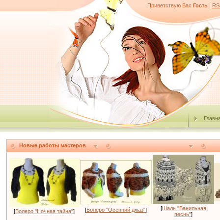
Приветствую Вас
Гость
|
RS
Главн
Новые работы мастеров
[
Шаль "Ванильная
[
Болеро "Осенний джаз"
]
[
Болеро "Ночная тайна"
]
песнь"
]