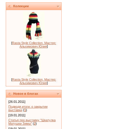
Колекции
[
Rasta Style Collection. Мастер:
Альхимович Юлия
]
[
Rasta Style Collection. Мастер:
Альхимович Юлия
]
Новое в блогах
[26.01.2011]
Подводя итоги: о закрытии
выставки
(
1
)
[19.01.2011]
Статья про выставку "Шкатулка
Матушки Зимы"
(
2
)
[19.01.2011]