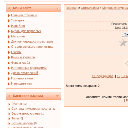
Главная
»
Фотоальбом
»
Модели из журна
Меню сайта
Главная страница
Ярмарка
Просмотров
:
Наш Блог
Дата
: 23.0
Курсы для взрослых
Магазины
Для начинающих и мастеров
Студии детского творчества
Схемы
Книги и журналы
Форум клуба
Интересные программы
Доска объявлений
« Предыдущая
|
12
13
1
Гостевая книга
Напишите нам!
Всего комментариев
:
0
Категории раздела
Добавлять комментарии могу
[
Р
Платья
[22]
Свитера, пуловеры, кофты
[21]
Безрукавки, жилеты
[1]
Топы
[0]
Летние модели
[0]