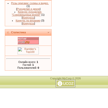
Розы оригами: схемы и видео.
(1)
[
Рукоделие и декор
]
Конкурс рукоделия:
"Сокровищница морей"
(1)
[
Конкурсы
]
Конкурс по вязанию
(3)
[
Конкурсы
]
Статистика
Онлайн всего:
1
Гостей:
1
Пользователей:
0
Copyright MyCorp © 2026