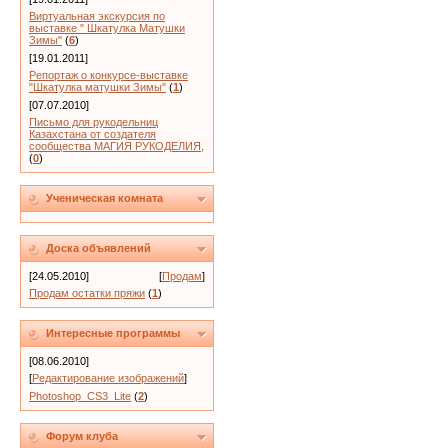
Виртуальная экскурсия по
выставке " Шкатулка Матушки
Зимы"
(
6
)
[19.01.2011]
Репортаж о конкурсе-выставке
"Шкатулка матушки Зимы"
(
1
)
[07.07.2010]
Письмо для рукодельниц
Казахстана от создателя
сообщества МАГИЯ РУКОДЕЛИЯ,
(
0
)
Ученическая комната
Доска объявлений
[24.05.2010]
[
Продам
]
Продам остатки пряжи
(
1
)
Интересные программы
[08.06.2010]
[
Редактирование изображений
]
Photoshop_CS3_Lite
(
2
)
Форум клуба