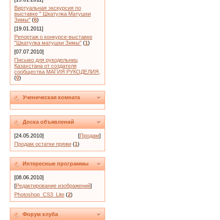
Виртуальная экскурсия по
выставке " Шкатулка Матушки
Зимы"
(
6
)
[19.01.2011]
Репортаж о конкурсе-выставке
"Шкатулка матушки Зимы"
(
1
)
[07.07.2010]
Письмо для рукодельниц
Казахстана от создателя
сообщества МАГИЯ РУКОДЕЛИЯ,
(
0
)
Ученическая комната
Доска объявлений
[24.05.2010]
[
Продам
]
Продам остатки пряжи
(
1
)
Интересные программы
[08.06.2010]
[
Редактирование изображений
]
Photoshop_CS3_Lite
(
2
)
Форум клуба