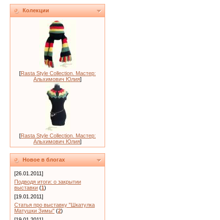
Колекции
[
Rasta Style Collection. Мастер:
Альхимович Юлия
]
[
Rasta Style Collection. Мастер:
Альхимович Юлия
]
Новое в блогах
[26.01.2011]
Подводя итоги: о закрытии
выставки
(
1
)
[19.01.2011]
Статья про выставку "Шкатулка
Матушки Зимы"
(
2
)
[19.01.2011]