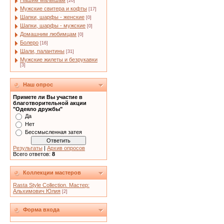
Нашим малышам
[20]
Мужские свитера и кофты
[17]
Шапки, шарфы - женские
[0]
Шапки, шарфы - мужские
[0]
Домашним любимцам
[0]
Болеро
[16]
Шали, палантины
[31]
Мужские жилеты и безрукавки
[3]
Наш опрос
Примете ли Вы участие в
благотворительной акции
"Одеяло дружбы"
Да
Нет
Бессмысленная затея
Результаты
|
Архив опросов
Всего ответов:
8
Коллекции мастеров
Rasta Style Collection. Мастер:
Альхимович Юлия
[2]
Форма входа