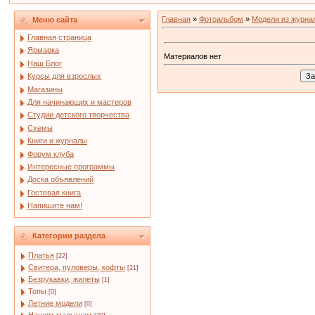
Главная
»
Фотоальбом
»
Модели из журна
Меню сайта
Главная страница
Ярмарка
Материалов нет
Наш Блог
Курсы для взрослых
Магазины
Для начинающих и мастеров
Студии детского творчества
Схемы
Книги и журналы
Форум клуба
Интересные программы
Доска объявлений
Гостевая книга
Напишите нам!
Категории раздела
Платья
[22]
Свитера, пуловеры, кофты
[21]
Безрукавки, жилеты
[1]
Топы
[0]
Летние модели
[0]