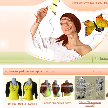
Приветствую Вас
Гость
|
RS
Главн
Новые работы мастеров
[
Шаль "Ванильная
[
Болеро "Осенний джаз"
]
[
Болеро "Ночная тайна"
]
песнь"
]