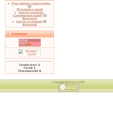
Розы оригами: схемы и видео.
(1)
[
Рукоделие и декор
]
Конкурс рукоделия:
"Сокровищница морей"
(1)
[
Конкурсы
]
Конкурс по вязанию
(3)
[
Конкурсы
]
Статистика
Онлайн всего:
1
Гостей:
1
Пользователей:
0
Copyright MyCorp © 2026