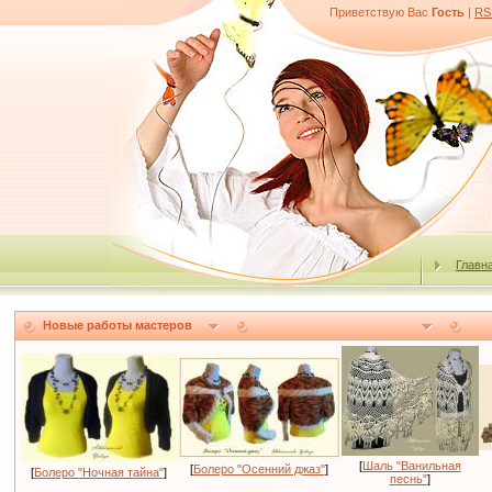
Приветствую Вас
Гость
|
RS
Главн
Новые работы мастеров
[
Шаль "Ванильная
[
Болеро "Осенний джаз"
]
[
Болеро "Ночная тайна"
]
песнь"
]