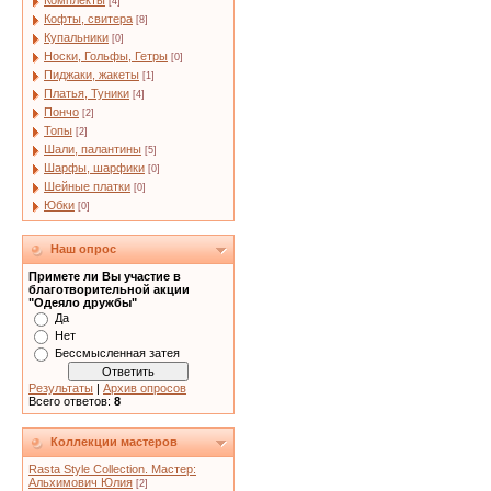
Комплекты
[4]
Кофты, свитера
[8]
Купальники
[0]
Носки, Гольфы, Гетры
[0]
Пиджаки, жакеты
[1]
Платья, Туники
[4]
Пончо
[2]
Топы
[2]
Шали, палантины
[5]
Шарфы, шарфики
[0]
Шейные платки
[0]
Юбки
[0]
Наш опрос
Примете ли Вы участие в
благотворительной акции
"Одеяло дружбы"
Да
Нет
Бессмысленная затея
Результаты
|
Архив опросов
Всего ответов:
8
Коллекции мастеров
Rasta Style Collection. Мастер:
Альхимович Юлия
[2]