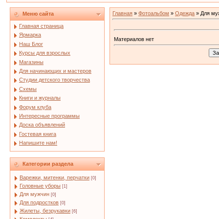
Главная
»
Фотоальбом
»
Одежда
» Для му
Меню сайта
Главная страница
Ярмарка
Материалов нет
Наш Блог
Курсы для взрослых
Магазины
Для начинающих и мастеров
Студии детского творчества
Схемы
Книги и журналы
Форум клуба
Интересные программы
Доска объявлений
Гостевая книга
Напишите нам!
Категории раздела
Варежки, митенки, перчатки
[0]
Головные уборы
[1]
Для мужчин
[0]
Для подростков
[0]
Жилеты, безрукавки
[6]