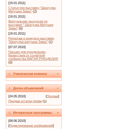
[19.01.2011]
Статья про выставку "Шкатулка
Матушки Зимы"
(
2
)
[19.01.2011]
Виртуальная экскурсия по
выставке " Шкатулка Матушки
Зимы"
(
6
)
[19.01.2011]
Репортаж о конкурсе-выставке
"Шкатулка матушки Зимы"
(
1
)
[07.07.2010]
Письмо для рукодельниц
Казахстана от создателя
сообщества МАГИЯ РУКОДЕЛИЯ,
(
0
)
Ученическая комната
Доска объявлений
[24.05.2010]
[
Продам
]
Продам остатки пряжи
(
1
)
Интересные программы
[08.06.2010]
[
Редактирование изображений
]