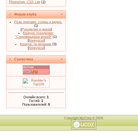
Photoshop_CS3_Lite
(
2
)
Форум клуба
Розы оригами: схемы и видео.
(1)
[
Рукоделие и декор
]
Конкурс рукоделия:
"Сокровищница морей"
(1)
[
Конкурсы
]
Конкурс по вязанию
(3)
[
Конкурсы
]
Статистика
Онлайн всего:
1
Гостей:
1
Пользователей:
0
Copyright MyCorp © 2026