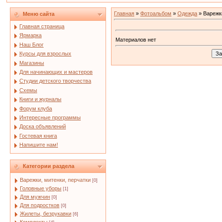
Главная
»
Фотоальбом
»
Одежда
» Варежки
Меню сайта
Главная страница
Ярмарка
Материалов нет
Наш Блог
Курсы для взрослых
Магазины
Для начинающих и мастеров
Студии детского творчества
Схемы
Книги и журналы
Форум клуба
Интересные программы
Доска объявлений
Гостевая книга
Напишите нам!
Категории раздела
Варежки, митенки, перчатки
[0]
Головные уборы
[1]
Для мужчин
[0]
Для подростков
[0]
Жилеты, безрукавки
[6]