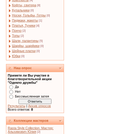
Комплекты
[4]
Кофты, свитера
[8]
Купальники
[0]
Носки, Гольфы, Гетры
[0]
Пиджаки, жакеты
[1]
Платья, Туники
[4]
Пончо
[2]
Топы
[2]
Шали, палантины
[5]
Шарфы, шарфики
[0]
Шейные платки
[0]
Юбки
[0]
Наш опрос
Примете ли Вы участие в
благотворительной акции
"Одеяло дружбы"
Да
Нет
Бессмысленная затея
Результаты
|
Архив опросов
Всего ответов:
8
Коллекции мастеров
Rasta Style Collection. Мастер:
Альхимович Юлия
[2]