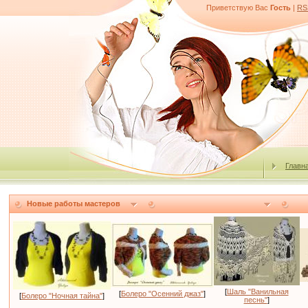
Приветствую Вас
Гость
|
RS
Главн
Новые работы мастеров
[
Шаль "Ванильная
[
Болеро "Осенний джаз"
]
[
Болеро "Ночная тайна"
]
песнь"
]