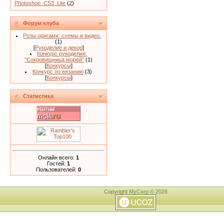
Photoshop_CS3_Lite
(
2
)
Форум клуба
Розы оригами: схемы и видео.
(1)
[
Рукоделие и декор
]
Конкурс рукоделия:
"Сокровищница морей"
(1)
[
Конкурсы
]
Конкурс по вязанию
(3)
[
Конкурсы
]
Статистика
Онлайн всего:
1
Гостей:
1
Пользователей:
0
Copyright MyCorp © 2026