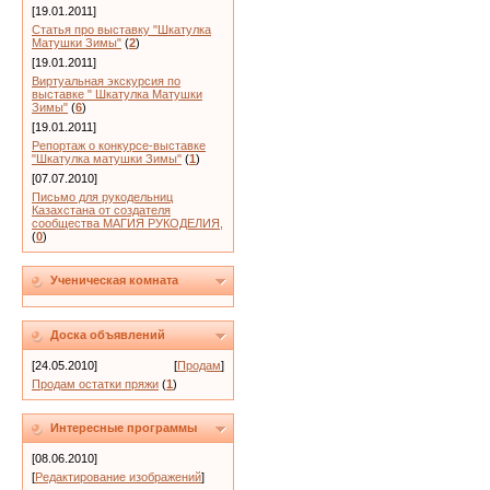
[19.01.2011]
Статья про выставку "Шкатулка
Матушки Зимы"
(
2
)
[19.01.2011]
Виртуальная экскурсия по
выставке " Шкатулка Матушки
Зимы"
(
6
)
[19.01.2011]
Репортаж о конкурсе-выставке
"Шкатулка матушки Зимы"
(
1
)
[07.07.2010]
Письмо для рукодельниц
Казахстана от создателя
сообщества МАГИЯ РУКОДЕЛИЯ,
(
0
)
Ученическая комната
Доска объявлений
[24.05.2010]
[
Продам
]
Продам остатки пряжи
(
1
)
Интересные программы
[08.06.2010]
[
Редактирование изображений
]