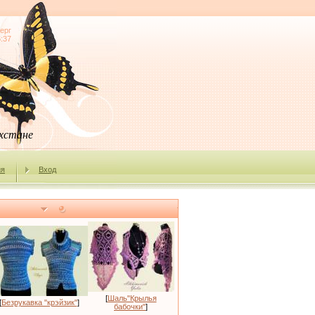
ерг
6:37
ахстане
ия
Вход
[
Шаль"Крылья
[
Безрукавка "крэйзик"
]
бабочки"
]