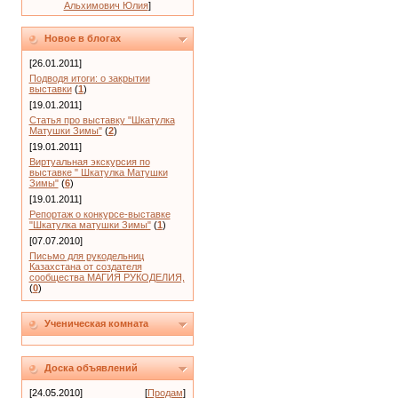
Альхимович Юлия
]
Новое в блогах
[26.01.2011]
Подводя итоги: о закрытии
выставки
(
1
)
[19.01.2011]
Статья про выставку "Шкатулка
Матушки Зимы"
(
2
)
[19.01.2011]
Виртуальная экскурсия по
выставке " Шкатулка Матушки
Зимы"
(
6
)
[19.01.2011]
Репортаж о конкурсе-выставке
"Шкатулка матушки Зимы"
(
1
)
[07.07.2010]
Письмо для рукодельниц
Казахстана от создателя
сообщества МАГИЯ РУКОДЕЛИЯ,
(
0
)
Ученическая комната
Доска объявлений
[24.05.2010]
[
Продам
]