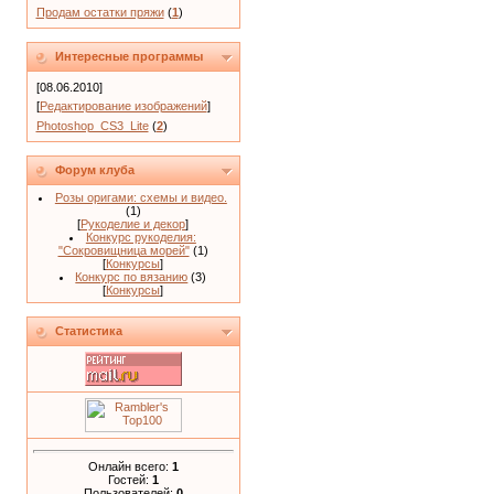
Продам остатки пряжи
(
1
)
Интересные программы
[08.06.2010]
[
Редактирование изображений
]
Photoshop_CS3_Lite
(
2
)
Форум клуба
Розы оригами: схемы и видео.
(1)
[
Рукоделие и декор
]
Конкурс рукоделия:
"Сокровищница морей"
(1)
[
Конкурсы
]
Конкурс по вязанию
(3)
[
Конкурсы
]
Статистика
Онлайн всего:
1
Гостей:
1
Пользователей:
0