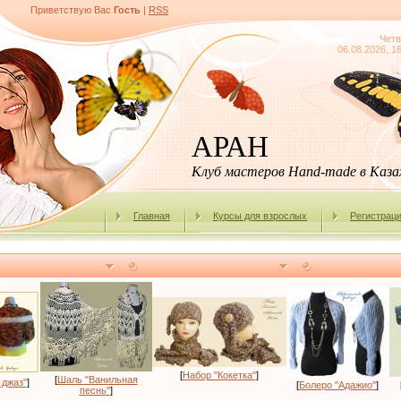
Приветствую Вас
Гость
|
RSS
Четв
06.08.2026, 1
АРАН
Клуб мастеров Hand-made в Каз
Главная
Курсы для взрослых
Регистрац
[
Набор "Кокетка"
]
[
Шаль "Ванильная
 джаз"
]
[
Болеро "Адажио"
]
песнь"
]