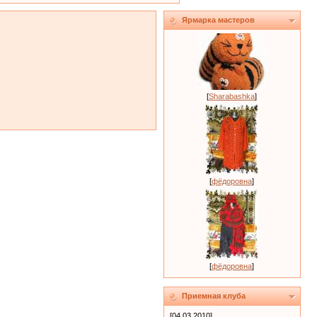
Ярмарка мастеров
[
Sharabashka
]
[
фёдоровна
]
[
фёдоровна
]
Приемная клуба
[04.03.2010]