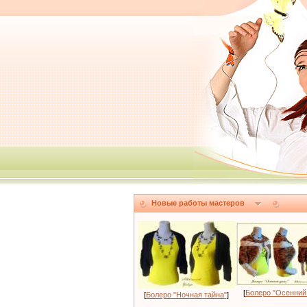
Новые работы мастеров
[
Болеро "Осенний
[
Болеро "Ночная тайна"
]