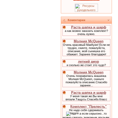
Коментарии
Раста шапка и шарф
а как можно заказать комплект?
очень нужно.
Молния McQueen
Очень красивый МакКуин! Если не
трудно, скинте, пожалуйста,
описание, мой сынишка его
обажает. Заранее благодарю!
летний ажур
и сколько же стоит это чудо?
Молния McQueen
Очень понравилась машинка
Молния McQueen, скиньте
пожалуйста описание.Спасибо
заранее...
Раста шапка и шарф
У меня такая же.Вы мне
вязали.Тащусь.Спасибо.Класс
Комплект "Прелесть"
Не надо себя сдерживать
а если серьезно...то
можно связать знакомым друзьям,