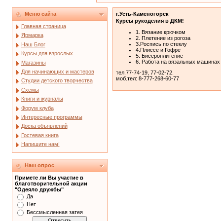
Меню сайта
г.Усть-Каменогорск
Курсы рукоделия в ДКМ!
Главная страница
1. Вязание крючком
Ярмарка
2. Плетение из рогоза
3.Роспись по стеклу
Наш Блог
4.Плиссе и Гофре
Курсы для взрослых
5. Бисероплитение
6. Работа на вязальных машинах
Магазины
Для начинающих и мастеров
тел.77-74-19, 77-02-72.
моб.тел: 8-777-268-60-77
Студии детского творчества
Схемы
Книги и журналы
Форум клуба
Интересные программы
Доска объявлений
Гостевая книга
Напишите нам!
Наш опрос
Примете ли Вы участие в
благотворительной акции
"Одеяло дружбы"
Да
Нет
Бессмысленная затея