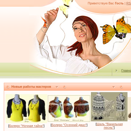
Приветствую Вас
Гость
|
RS
Главн
Новые работы мастеров
[
Шаль "Ванильная
[
Болеро "Осенний джаз"
]
[
Болеро "Ночная тайна"
]
песнь"
]