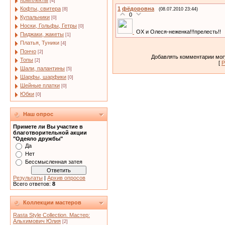
Комплекты
[4]
Кофты, свитера
1
фёдоровна
[8]
(08.07.2010 23:44)
0
Купальники
[0]
Носки, Гольфы, Гетры
[0]
ОХ и Олеся-неженка!!!прелесть!!
Пиджаки, жакеты
[1]
Платья, Туники
[4]
Пончо
[2]
Добавлять комментарии могу
Топы
[2]
[
Р
Шали, палантины
[5]
Шарфы, шарфики
[0]
Шейные платки
[0]
Юбки
[0]
Наш опрос
Примете ли Вы участие в
благотворительной акции
"Одеяло дружбы"
Да
Нет
Бессмысленная затея
Результаты
|
Архив опросов
Всего ответов:
8
Коллекции мастеров
Rasta Style Collection. Мастер:
Альхимович Юлия
[2]