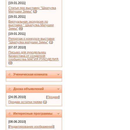
[19.01.2011]
Статья про выставку "Шкатулка
Матушки Зимы"
(
2
)
[19.01.2011]
Виртуальная экскурсия по
выставке " Шкатулка Матушки
Зимы"
(
6
)
[19.01.2011]
Репортаж о конкурсе-выставке
"Шкатулка матушки Зимы"
(
1
)
[07.07.2010]
Письмо для рукодельниц
Казахстана от создателя
сообщества МАГИЯ РУКОДЕЛИЯ,
(
0
)
Ученическая комната
Доска объявлений
[24.05.2010]
[
Продам
]
Продам остатки пряжи
(
1
)
Интересные программы
[08.06.2010]
[
Редактирование изображений
]