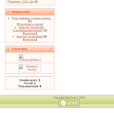
Photoshop_CS3_Lite
(
2
)
Форум клуба
Розы оригами: схемы и видео.
(1)
[
Рукоделие и декор
]
Конкурс рукоделия:
"Сокровищница морей"
(1)
[
Конкурсы
]
Конкурс по вязанию
(3)
[
Конкурсы
]
Статистика
Онлайн всего:
1
Гостей:
1
Пользователей:
0
Copyright MyCorp © 2026