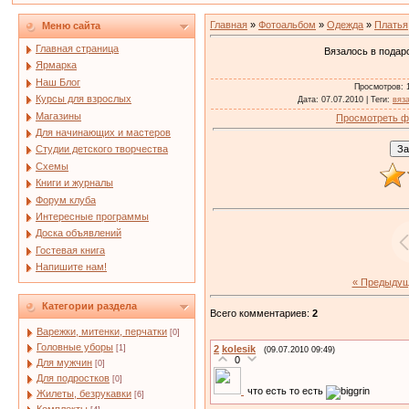
Главная
»
Фотоальбом
»
Одежда
»
Платья
Меню сайта
Главная страница
Вязалось в подар
Ярмарка
Наш Блог
Просмотров
: 
Курсы для взрослых
Дата
: 07.07.2010 |
Теги
:
вяз
Магазины
Просмотреть ф
Для начинающих и мастеров
Студии детского творчества
Схемы
Книги и журналы
Форум клуба
Интересные программы
Доска объявлений
Гостевая книга
Напишите нам!
« Предыду
Категории раздела
Всего комментариев
:
2
Варежки, митенки, перчатки
[0]
Головные уборы
[1]
2
kolesik
(09.07.2010 09:49)
0
Для мужчин
[0]
Для подростков
[0]
что есть то есть
Жилеты, безрукавки
[6]