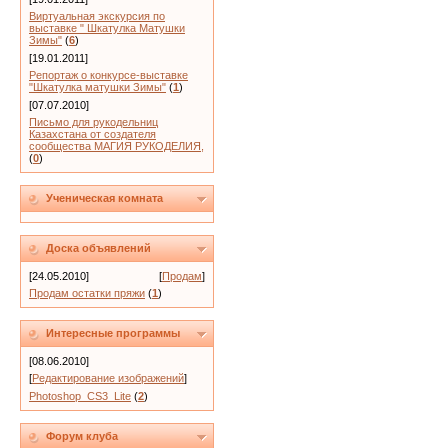
Виртуальная экскурсия по
выставке " Шкатулка Матушки
Зимы"
(
6
)
[19.01.2011]
Репортаж о конкурсе-выставке
"Шкатулка матушки Зимы"
(
1
)
[07.07.2010]
Письмо для рукодельниц
Казахстана от создателя
сообщества МАГИЯ РУКОДЕЛИЯ,
(
0
)
Ученическая комната
Доска объявлений
[24.05.2010]
[
Продам
]
Продам остатки пряжи
(
1
)
Интересные программы
[08.06.2010]
[
Редактирование изображений
]
Photoshop_CS3_Lite
(
2
)
Форум клуба