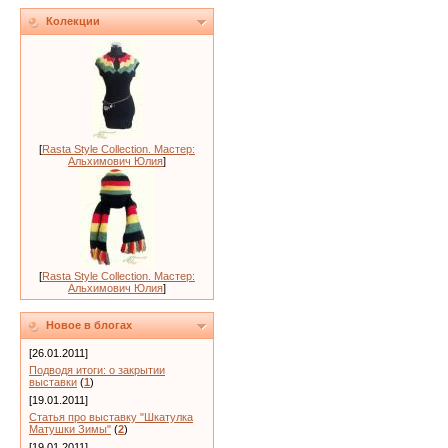
Колекции
[
Rasta Style Collection. Мастер:
Альхимович Юлия
]
[
Rasta Style Collection. Мастер:
Альхимович Юлия
]
Новое в блогах
[26.01.2011]
Подводя итоги: о закрытии
выставки
(
1
)
[19.01.2011]
Статья про выставку "Шкатулка
Матушки Зимы"
(
2
)
[19.01.2011]