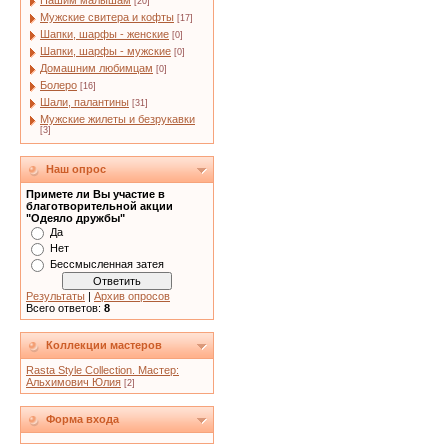
Нашим малышам
[20]
Мужские свитера и кофты
[17]
Шапки, шарфы - женские
[0]
Шапки, шарфы - мужские
[0]
Домашним любимцам
[0]
Болеро
[16]
Шали, палантины
[31]
Мужские жилеты и безрукавки
[3]
Наш опрос
Примете ли Вы участие в
благотворительной акции
"Одеяло дружбы"
Да
Нет
Бессмысленная затея
Результаты
|
Архив опросов
Всего ответов:
8
Коллекции мастеров
Rasta Style Collection. Мастер:
Альхимович Юлия
[2]
Форма входа