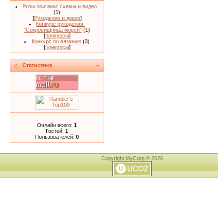
Розы оригами: схемы и видео.
(1)
[
Рукоделие и декор
]
Конкурс рукоделия:
"Сокровищница морей"
(1)
[
Конкурсы
]
Конкурс по вязанию
(3)
[
Конкурсы
]
Статистика
Онлайн всего:
1
Гостей:
1
Пользователей:
0
Copyright MyCorp © 2026