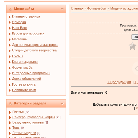
Главная
»
Фотоальбом
»
Модели из журна
Меню сайта
Главная страница
Ярмарка
Просмотров
:
Наш Блог
Дата
: 23.0
Курсы для взрослых
Магазины
Для начинающих и мастеров
Студии детского творчества
Схемы
Книги и журналы
Форум клуба
Интересные программы
Доска объявлений
« Предыдущая
|
1
Гостевая книга
Напишите нам!
Всего комментариев
:
0
Категории раздела
Добавлять комментарии могу
[
Р
Платья
[22]
Свитера, пуловеры, кофты
[21]
Безрукавки, жилеты
[1]
Топы
[0]
Летние модели
[0]