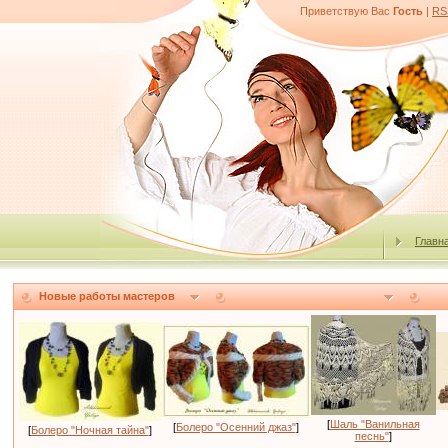
Приветствую Вас
Гость
|
RS
Главн
Новые работы мастеров
[
Шаль "Ванильная
[
Болеро "Осенний джаз"
]
[
Болеро "Ночная тайна"
]
песнь"
]