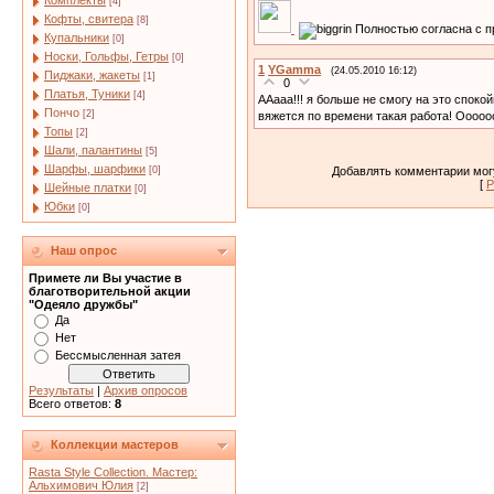
Комплекты
[4]
Кофты, свитера
[8]
Полностью согласна с 
Купальники
[0]
Носки, Гольфы, Гетры
[0]
1
YGamma
(24.05.2010 16:12)
Пиджаки, жакеты
[1]
0
Платья, Туники
[4]
ААааа!!! я больше не смогу на это споко
Пончо
[2]
вяжется по времени такая работа! Ооооооо
Топы
[2]
Шали, палантины
[5]
Шарфы, шарфики
[0]
Добавлять комментарии могу
[
Р
Шейные платки
[0]
Юбки
[0]
Наш опрос
Примете ли Вы участие в
благотворительной акции
"Одеяло дружбы"
Да
Нет
Бессмысленная затея
Результаты
|
Архив опросов
Всего ответов:
8
Коллекции мастеров
Rasta Style Collection. Мастер:
Альхимович Юлия
[2]