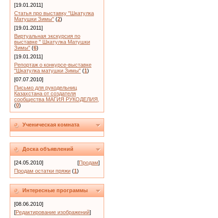
[19.01.2011]
Статья про выставку "Шкатулка
Матушки Зимы"
(
2
)
[19.01.2011]
Виртуальная экскурсия по
выставке " Шкатулка Матушки
Зимы"
(
6
)
[19.01.2011]
Репортаж о конкурсе-выставке
"Шкатулка матушки Зимы"
(
1
)
[07.07.2010]
Письмо для рукодельниц
Казахстана от создателя
сообщества МАГИЯ РУКОДЕЛИЯ,
(
0
)
Ученическая комната
Доска объявлений
[24.05.2010]
[
Продам
]
Продам остатки пряжи
(
1
)
Интересные программы
[08.06.2010]
[
Редактирование изображений
]