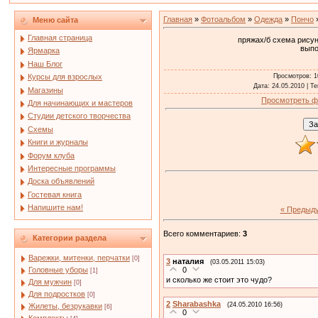
Главная
»
Фотоальбом
»
Одежда
»
Пончо
»
Меню сайта
Главная страница
пряжах/б схема рисун
выпо
Ярмарка
Наш Блог
Просмотров
: 
Курсы для взрослых
Дата
: 24.05.2010 |
Те
Магазины
Просмотреть ф
Для начинающих и мастеров
Студии детского творчества
Схемы
Книги и журналы
Форум клуба
Интересные программы
Доска объявлений
Гостевая книга
Напишите нам!
« Предыд
Всего комментариев
:
3
Категории раздела
Варежки, митенки, перчатки
[0]
3
наталия
(03.05.2011 15:03)
Головные уборы
0
[1]
и сколько же стоит это чудо?
Для мужчин
[0]
Для подростков
[0]
2
Sharabashka
(24.05.2010 16:56)
Жилеты, безрукавки
[6]
0