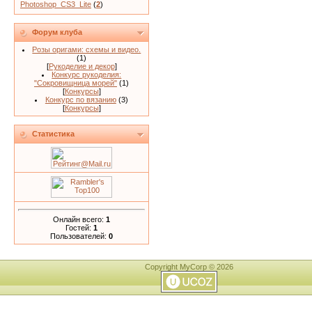
Photoshop_CS3_Lite
(
2
)
Форум клуба
Розы оригами: схемы и видео.
(1)
[
Рукоделие и декор
]
Конкурс рукоделия:
"Сокровищница морей"
(1)
[
Конкурсы
]
Конкурс по вязанию
(3)
[
Конкурсы
]
Статистика
Онлайн всего:
1
Гостей:
1
Пользователей:
0
Copyright MyCorp © 2026