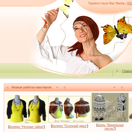
Приветствую Вас
Гость
|
RS
Главн
Новые работы мастеров
[
Шаль "Ванильная
[
Болеро "Осенний джаз"
]
[
Болеро "Ночная тайна"
]
песнь"
]