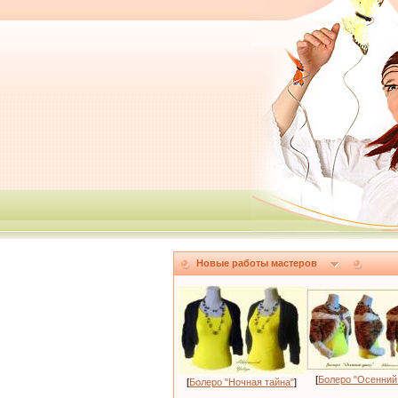
Новые работы мастеров
[
Болеро "Осенний
[
Болеро "Ночная тайна"
]