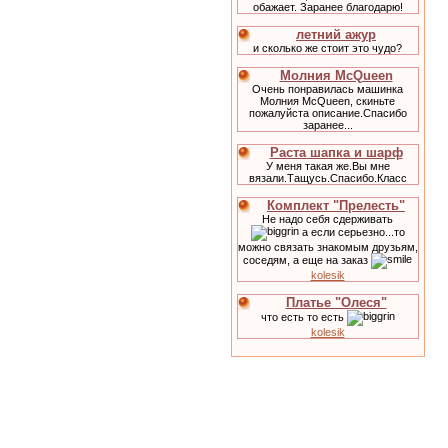
обажает. Заранее благодарю!
летний ажур
и сколько же стоит это чудо?
Молния McQueen
Очень понравилась машинка
Молния McQueen, скиньте
пожалуйста описание.Спасибо
заранее...
Раста шапка и шарф
У меня такая же.Вы мне
вязали.Тащусь.Спасибо.Класс
Комплект "Прелесть"
Не надо себя сдерживать
а если серьезно...то
можно связать знакомым друзьям,
соседям, а еще на заказ
kolesik
Платье "Олеся"
что есть то есть
kolesik