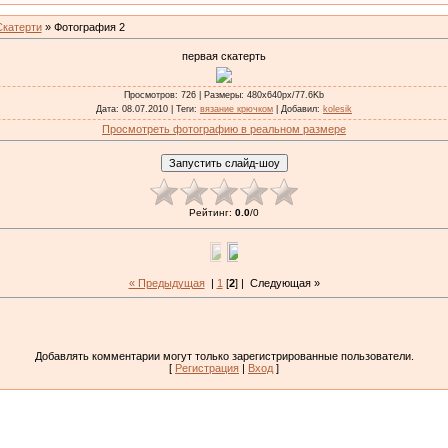
Скатерти
» Фотография 2
первая скатерть
Просмотров
: 726 |
Размеры
: 480x640px/77.6Kb
Дата
: 08.07.2010 |
Теги
:
вязание крючком
|
Добавил
:
kolesik
Просмотреть фотографию в реальном размере
Рейтинг
:
0.0
/
0
« Предыдущая
|
1
[
2
] |
Следующая »
Добавлять комментарии могут только зарегистрированные пользователи.
[
Регистрация
|
Вход
]