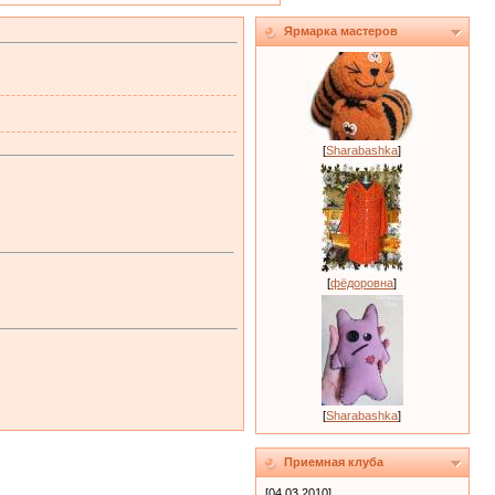
Ярмарка мастеров
[
Sharabashka
]
[
фёдоровна
]
[
Sharabashka
]
Приемная клуба
[04.03.2010]