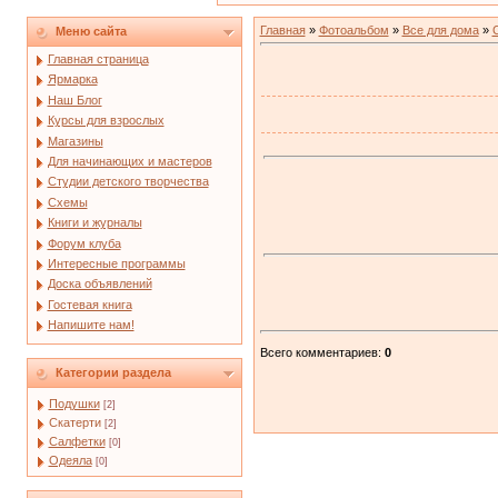
Главная
»
Фотоальбом
»
Все для дома
»
Меню сайта
Главная страница
Ярмарка
Наш Блог
Курсы для взрослых
Магазины
Для начинающих и мастеров
Студии детского творчества
Схемы
Книги и журналы
Форум клуба
Интересные программы
Доска объявлений
Гостевая книга
Напишите нам!
Всего комментариев
:
0
Категории раздела
Подушки
[2]
Скатерти
[2]
Салфетки
[0]
Одеяла
[0]