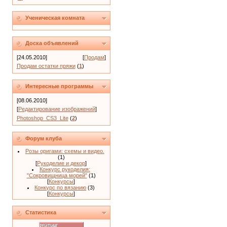
Ученическая комната
Доска объявлений
[24.05.2010]
[
Продам
]
Продам остатки пряжи
(
1
)
Интересные программы
[08.06.2010]
[
Редактирование изображений
]
Photoshop_CS3_Lite
(
2
)
Форум клуба
Розы оригами: схемы и видео.
(1)
[
Рукоделие и декор
]
Конкурс рукоделия:
"Сокровищница морей"
(1)
[
Конкурсы
]
Конкурс по вязанию
(3)
[
Конкурсы
]
Статистика