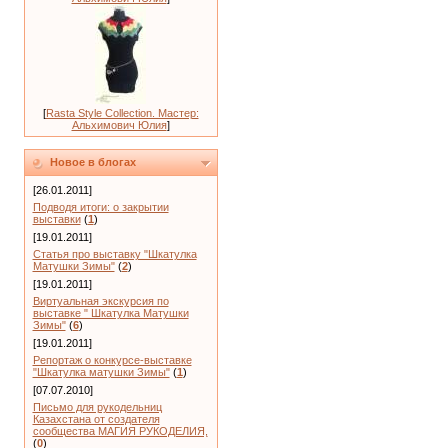
[
Rasta Style Collection. Мастер:
Альхимович Юлия
]
Новое в блогах
[26.01.2011]
Подводя итоги: о закрытии
выставки
(
1
)
[19.01.2011]
Статья про выставку "Шкатулка
Матушки Зимы"
(
2
)
[19.01.2011]
Виртуальная экскурсия по
выставке " Шкатулка Матушки
Зимы"
(
6
)
[19.01.2011]
Репортаж о конкурсе-выставке
"Шкатулка матушки Зимы"
(
1
)
[07.07.2010]
Письмо для рукодельниц
Казахстана от создателя
сообщества МАГИЯ РУКОДЕЛИЯ,
(
0
)