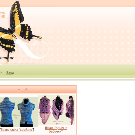
ота
1:45
ахстане
Вход
[
Шаль"Крылья
[
Безрукавка "крэйзик"
]
бабочки"
]