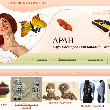
Приветствую Вас
Гость
|
RSS
Субб
08.08.2026, 0
АРАН
Клуб мастеров Hand-made в Каз
Главная
Фотоальбомы
Регистрация
[
Набор "Кокетка"
]
[
Шаль "Ванильная
 джаз"
]
[
Болеро "Адажио"
]
песнь"
]