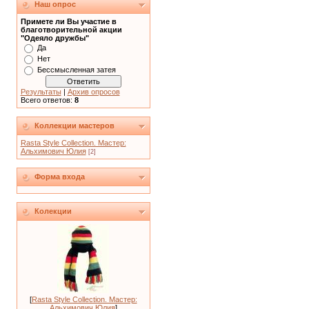
Наш опрос
Примете ли Вы участие в
благотворительной акции
"Одеяло дружбы"
Да
Нет
Бессмысленная затея
Результаты
|
Архив опросов
Всего ответов:
8
Коллекции мастеров
Rasta Style Collection. Мастер:
Альхимович Юлия
[2]
Форма входа
Колекции
[
Rasta Style Collection. Мастер:
Альхимович Юлия
]