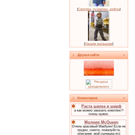
[
Свитера, пуловеры, кофты
]
[
Нашим малышам
]
Друзья сайта
Коментарии
Раста шапка и шарф
а как можно заказать комплект?
очень нужно.
Молния McQueen
Очень красивый МакКуин! Если не
трудно, скинте, пожалуйста,
описание, мой сынишка его