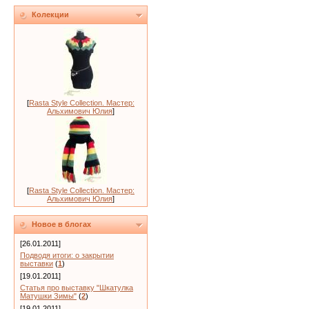
Колекции
[
Rasta Style Collection. Мастер:
Альхимович Юлия
]
[
Rasta Style Collection. Мастер:
Альхимович Юлия
]
Новое в блогах
[26.01.2011]
Подводя итоги: о закрытии
выставки
(
1
)
[19.01.2011]
Статья про выставку "Шкатулка
Матушки Зимы"
(
2
)
[19.01.2011]