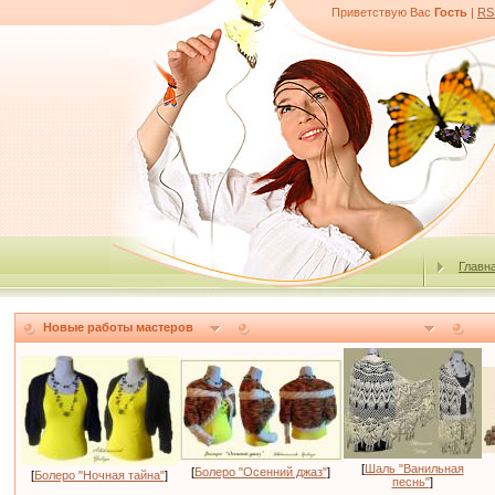
Приветствую Вас
Гость
|
RS
Главн
Новые работы мастеров
[
Шаль "Ванильная
[
Болеро "Осенний джаз"
]
[
Болеро "Ночная тайна"
]
песнь"
]