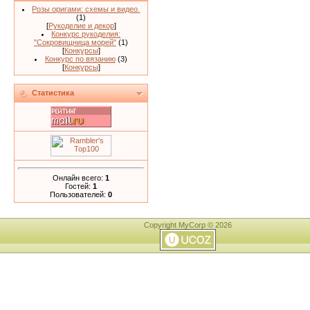
Розы оригами: схемы и видео.
(1)
[
Рукоделие и декор
]
Конкурс рукоделия:
"Сокровищница морей"
(1)
[
Конкурсы
]
Конкурс по вязанию
(3)
[
Конкурсы
]
Статистика
Онлайн всего:
1
Гостей:
1
Пользователей:
0
Copyright MyCorp © 2026