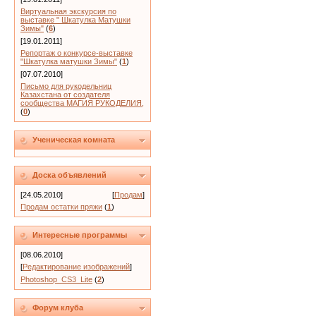
Виртуальная экскурсия по
выставке " Шкатулка Матушки
Зимы"
(
6
)
[19.01.2011]
Репортаж о конкурсе-выставке
"Шкатулка матушки Зимы"
(
1
)
[07.07.2010]
Письмо для рукодельниц
Казахстана от создателя
сообщества МАГИЯ РУКОДЕЛИЯ,
(
0
)
Ученическая комната
Доска объявлений
[24.05.2010]
[
Продам
]
Продам остатки пряжи
(
1
)
Интересные программы
[08.06.2010]
[
Редактирование изображений
]
Photoshop_CS3_Lite
(
2
)
Форум клуба