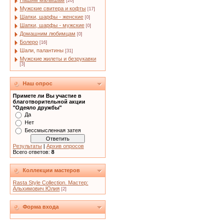
Нашим малышам
[20]
Мужские свитера и кофты
[17]
Шапки, шарфы - женские
[0]
Шапки, шарфы - мужские
[0]
Домашним любимцам
[0]
Болеро
[16]
Шали, палантины
[31]
Мужские жилеты и безрукавки
[3]
Наш опрос
Примете ли Вы участие в
благотворительной акции
"Одеяло дружбы"
Да
Нет
Бессмысленная затея
Результаты
|
Архив опросов
Всего ответов:
8
Коллекции мастеров
Rasta Style Collection. Мастер:
Альхимович Юлия
[2]
Форма входа