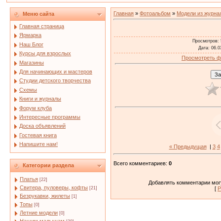
Главная
»
Фотоальбом
»
Модели из журна
Меню сайта
Главная страница
Ярмарка
Просмотров
:
Наш Блог
Дата
: 06.0
Курсы для взрослых
Просмотреть ф
Магазины
Для начинающих и мастеров
Студии детского творчества
Схемы
Книги и журналы
Форум клуба
Интересные программы
Доска объявлений
Гостевая книга
Напишите нам!
« Предыдущая
|
3
4
Всего комментариев
:
0
Категории раздела
Платья
[22]
Добавлять комментарии могу
Свитера, пуловеры, кофты
[21]
[
Р
Безрукавки, жилеты
[1]
Топы
[0]
Летние модели
[0]