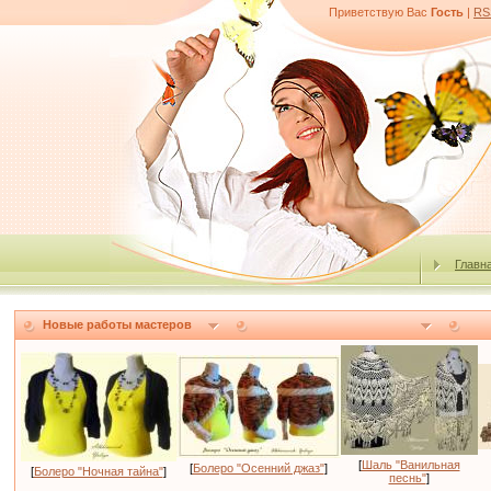
Приветствую Вас
Гость
|
RS
Главн
Новые работы мастеров
[
Шаль "Ванильная
[
Болеро "Осенний джаз"
]
[
Болеро "Ночная тайна"
]
песнь"
]