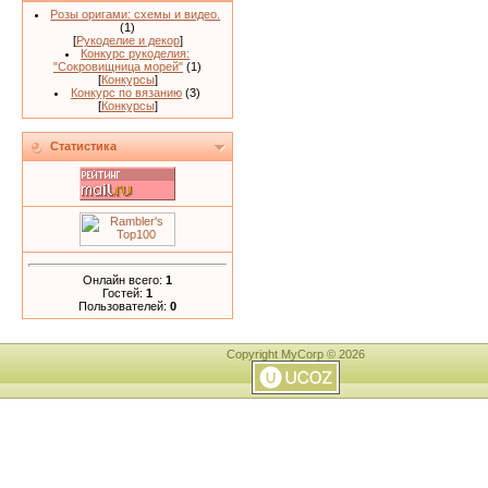
Розы оригами: схемы и видео.
(1)
[
Рукоделие и декор
]
Конкурс рукоделия:
"Сокровищница морей"
(1)
[
Конкурсы
]
Конкурс по вязанию
(3)
[
Конкурсы
]
Статистика
Онлайн всего:
1
Гостей:
1
Пользователей:
0
Copyright MyCorp © 2026