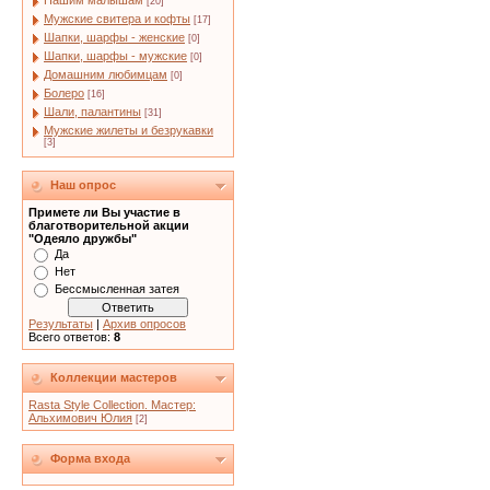
Нашим малышам
[20]
Мужские свитера и кофты
[17]
Шапки, шарфы - женские
[0]
Шапки, шарфы - мужские
[0]
Домашним любимцам
[0]
Болеро
[16]
Шали, палантины
[31]
Мужские жилеты и безрукавки
[3]
Наш опрос
Примете ли Вы участие в
благотворительной акции
"Одеяло дружбы"
Да
Нет
Бессмысленная затея
Результаты
|
Архив опросов
Всего ответов:
8
Коллекции мастеров
Rasta Style Collection. Мастер:
Альхимович Юлия
[2]
Форма входа