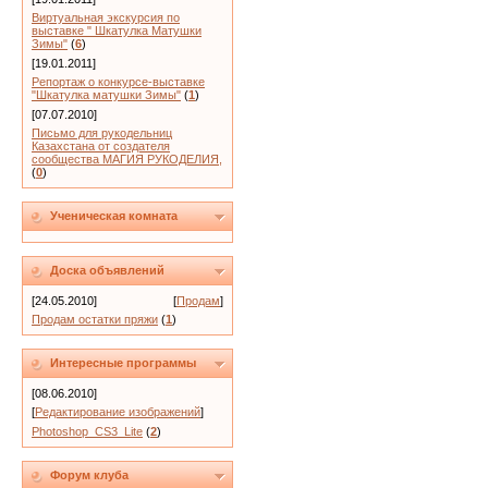
Виртуальная экскурсия по
выставке " Шкатулка Матушки
Зимы"
(
6
)
[19.01.2011]
Репортаж о конкурсе-выставке
"Шкатулка матушки Зимы"
(
1
)
[07.07.2010]
Письмо для рукодельниц
Казахстана от создателя
сообщества МАГИЯ РУКОДЕЛИЯ,
(
0
)
Ученическая комната
Доска объявлений
[24.05.2010]
[
Продам
]
Продам остатки пряжи
(
1
)
Интересные программы
[08.06.2010]
[
Редактирование изображений
]
Photoshop_CS3_Lite
(
2
)
Форум клуба