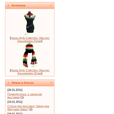
Колекции
[
Rasta Style Collection. Мастер:
Альхимович Юлия
]
[
Rasta Style Collection. Мастер:
Альхимович Юлия
]
Новое в блогах
[26.01.2011]
Подводя итоги: о закрытии
выставки
(
1
)
[19.01.2011]
Статья про выставку "Шкатулка
Матушки Зимы"
(
2
)
[19.01.2011]