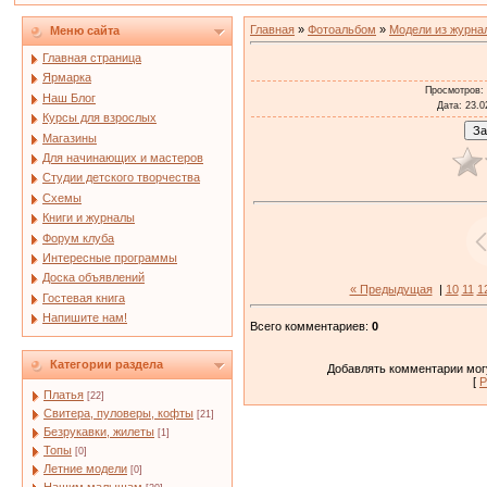
Главная
»
Фотоальбом
»
Модели из журна
Меню сайта
Главная страница
Ярмарка
Просмотров
:
Наш Блог
Дата
: 23.0
Курсы для взрослых
Магазины
Для начинающих и мастеров
Студии детского творчества
Схемы
Книги и журналы
Форум клуба
Интересные программы
Доска объявлений
« Предыдущая
|
10
11
1
Гостевая книга
Напишите нам!
Всего комментариев
:
0
Категории раздела
Добавлять комментарии могу
[
Р
Платья
[22]
Свитера, пуловеры, кофты
[21]
Безрукавки, жилеты
[1]
Топы
[0]
Летние модели
[0]