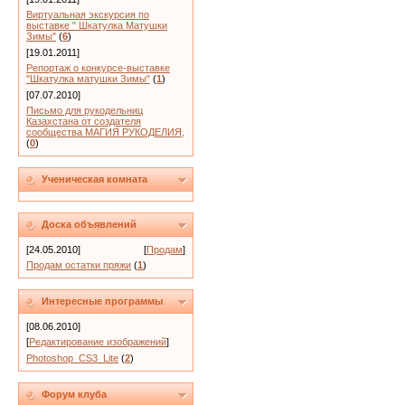
Виртуальная экскурсия по
выставке " Шкатулка Матушки
Зимы"
(
6
)
[19.01.2011]
Репортаж о конкурсе-выставке
"Шкатулка матушки Зимы"
(
1
)
[07.07.2010]
Письмо для рукодельниц
Казахстана от создателя
сообщества МАГИЯ РУКОДЕЛИЯ,
(
0
)
Ученическая комната
Доска объявлений
[24.05.2010]
[
Продам
]
Продам остатки пряжи
(
1
)
Интересные программы
[08.06.2010]
[
Редактирование изображений
]
Photoshop_CS3_Lite
(
2
)
Форум клуба