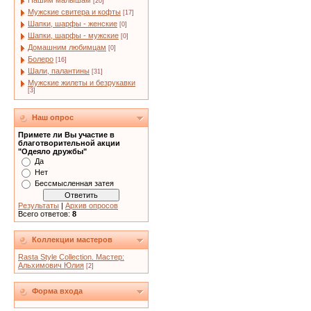
Нашим малышам
[20]
Мужские свитера и кофты
[17]
Шапки, шарфы - женские
[0]
Шапки, шарфы - мужские
[0]
Домашним любимцам
[0]
Болеро
[16]
Шали, палантины
[31]
Мужские жилеты и безрукавки
[3]
Наш опрос
Примете ли Вы участие в
благотворительной акции
"Одеяло дружбы"
Да
Нет
Бессмысленная затея
Результаты
|
Архив опросов
Всего ответов:
8
Коллекции мастеров
Rasta Style Collection. Мастер:
Альхимович Юлия
[2]
Форма входа