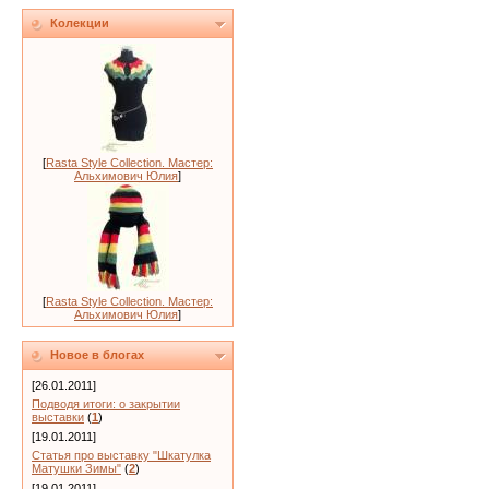
Колекции
[
Rasta Style Collection. Мастер:
Альхимович Юлия
]
[
Rasta Style Collection. Мастер:
Альхимович Юлия
]
Новое в блогах
[26.01.2011]
Подводя итоги: о закрытии
выставки
(
1
)
[19.01.2011]
Статья про выставку "Шкатулка
Матушки Зимы"
(
2
)
[19.01.2011]