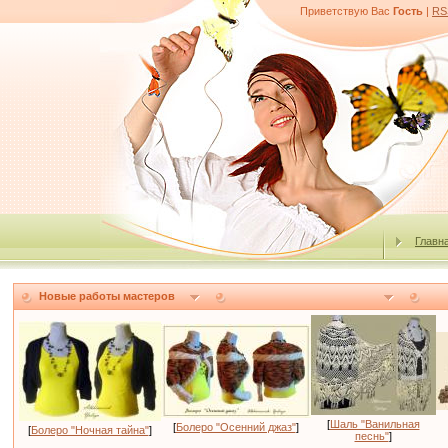
Приветствую Вас
Гость
|
RS
Главн
Новые работы мастеров
[
Шаль "Ванильная
[
Болеро "Осенний джаз"
]
[
Болеро "Ночная тайна"
]
песнь"
]