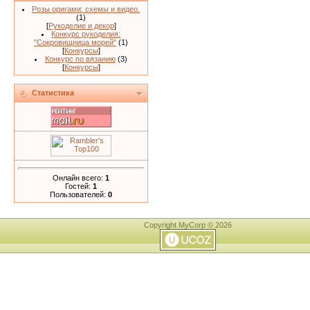
Розы оригами: схемы и видео.
(1)
[
Рукоделие и декор
]
Конкурс рукоделия:
"Сокровищница морей"
(1)
[
Конкурсы
]
Конкурс по вязанию
(3)
[
Конкурсы
]
Статистика
Онлайн всего:
1
Гостей:
1
Пользователей:
0
Copyright MyCorp © 2026