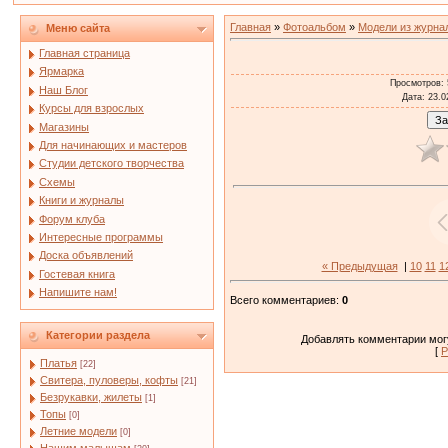
Главная
»
Фотоальбом
»
Модели из журна
Меню сайта
Главная страница
Ярмарка
Просмотров
:
Наш Блог
Дата
: 23.0
Курсы для взрослых
Магазины
Для начинающих и мастеров
Студии детского творчества
Схемы
Книги и журналы
Форум клуба
Интересные программы
Доска объявлений
« Предыдущая
|
10
11
1
Гостевая книга
Напишите нам!
Всего комментариев
:
0
Категории раздела
Добавлять комментарии могу
[
Р
Платья
[22]
Свитера, пуловеры, кофты
[21]
Безрукавки, жилеты
[1]
Топы
[0]
Летние модели
[0]