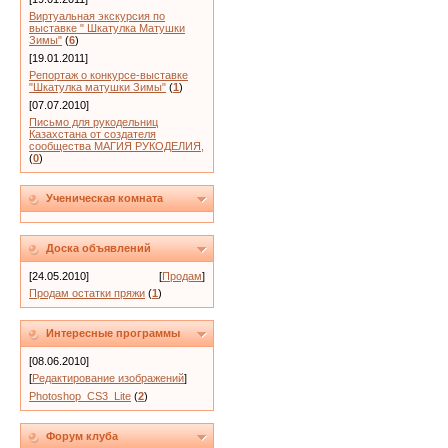
Виртуальная экскурсия по
выставке " Шкатулка Матушки
Зимы"
(
6
)
[19.01.2011]
Репортаж о конкурсе-выставке
"Шкатулка матушки Зимы"
(
1
)
[07.07.2010]
Письмо для рукодельниц
Казахстана от создателя
сообщества МАГИЯ РУКОДЕЛИЯ,
(
0
)
Ученическая комната
Доска объявлений
[24.05.2010]
[
Продам
]
Продам остатки пряжи
(
1
)
Интересные программы
[08.06.2010]
[
Редактирование изображений
]
Photoshop_CS3_Lite
(
2
)
Форум клуба