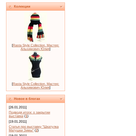
Колекции
[
Rasta Style Collection. Мастер:
Альхимович Юлия
]
[
Rasta Style Collection. Мастер:
Альхимович Юлия
]
Новое в блогах
[26.01.2011]
Подводя итоги: о закрытии
выставки
(
1
)
[19.01.2011]
Статья про выставку "Шкатулка
Матушки Зимы"
(
2
)
[19.01.2011]