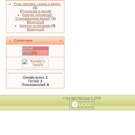
Розы оригами: схемы и видео.
(1)
[
Рукоделие и декор
]
Конкурс рукоделия:
"Сокровищница морей"
(1)
[
Конкурсы
]
Конкурс по вязанию
(3)
[
Конкурсы
]
Статистика
Онлайн всего:
1
Гостей:
1
Пользователей:
0
Copyright MyCorp © 2026