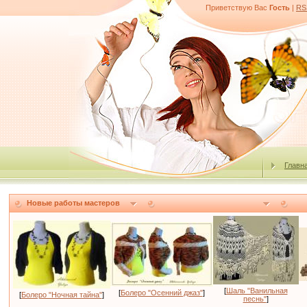
Приветствую Вас
Гость
|
RS
Главн
Новые работы мастеров
[
Шаль "Ванильная
[
Болеро "Осенний джаз"
]
[
Болеро "Ночная тайна"
]
песнь"
]