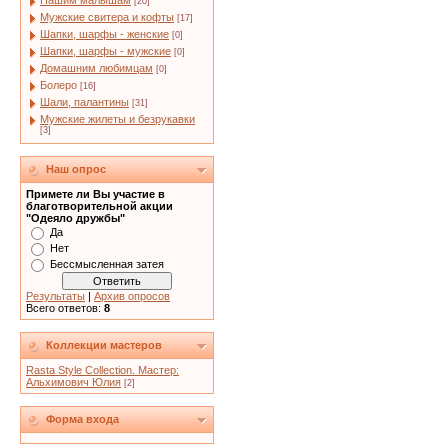
Нашим малышам
[20]
Мужские свитера и кофты
[17]
Шапки, шарфы - женские
[0]
Шапки, шарфы - мужские
[0]
Домашним любимцам
[0]
Болеро
[16]
Шали, палантины
[31]
Мужские жилеты и безрукавки
[3]
Наш опрос
Примете ли Вы участие в
благотворительной акции
"Одеяло дружбы"
Да
Нет
Бессмысленная затея
Результаты
|
Архив опросов
Всего ответов:
8
Коллекции мастеров
Rasta Style Collection. Мастер:
Альхимович Юлия
[2]
Форма входа