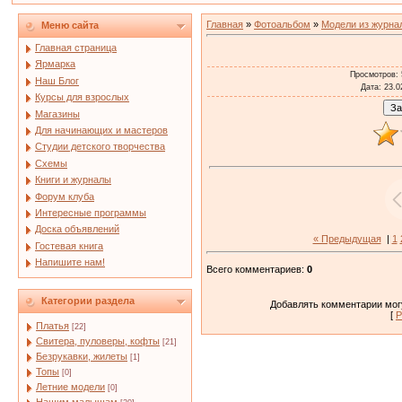
Главная
»
Фотоальбом
»
Модели из журна
Меню сайта
Главная страница
Ярмарка
Просмотров
:
Наш Блог
Дата
: 23.0
Курсы для взрослых
Магазины
Для начинающих и мастеров
Студии детского творчества
Схемы
Книги и журналы
Форум клуба
Интересные программы
Доска объявлений
« Предыдущая
|
1
Гостевая книга
Напишите нам!
Всего комментариев
:
0
Категории раздела
Добавлять комментарии могу
[
Р
Платья
[22]
Свитера, пуловеры, кофты
[21]
Безрукавки, жилеты
[1]
Топы
[0]
Летние модели
[0]