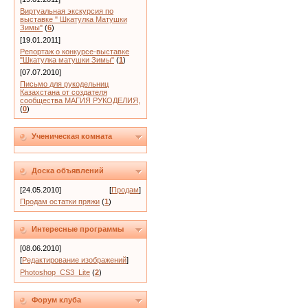
Виртуальная экскурсия по
выставке " Шкатулка Матушки
Зимы"
(
6
)
[19.01.2011]
Репортаж о конкурсе-выставке
"Шкатулка матушки Зимы"
(
1
)
[07.07.2010]
Письмо для рукодельниц
Казахстана от создателя
сообщества МАГИЯ РУКОДЕЛИЯ,
(
0
)
Ученическая комната
Доска объявлений
[24.05.2010]
[
Продам
]
Продам остатки пряжи
(
1
)
Интересные программы
[08.06.2010]
[
Редактирование изображений
]
Photoshop_CS3_Lite
(
2
)
Форум клуба