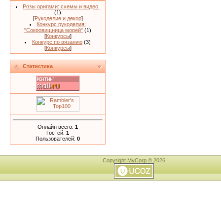
Розы оригами: схемы и видео.
(1)
[
Рукоделие и декор
]
Конкурс рукоделия:
"Сокровищница морей"
(1)
[
Конкурсы
]
Конкурс по вязанию
(3)
[
Конкурсы
]
Статистика
Онлайн всего:
1
Гостей:
1
Пользователей:
0
Copyright MyCorp © 2026