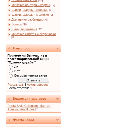
Нашим малышам
[20]
Мужские свитера и кофты
[17]
Шапки, шарфы - женские
[0]
Шапки, шарфы - мужские
[0]
Домашним любимцам
[0]
Болеро
[16]
Шали, палантины
[31]
Мужские жилеты и безрукавки
[3]
Наш опрос
Примете ли Вы участие в
благотворительной акции
"Одеяло дружбы"
Да
Нет
Бессмысленная затея
Результаты
|
Архив опросов
Всего ответов:
8
Коллекции мастеров
Rasta Style Collection. Мастер:
Альхимович Юлия
[2]
Форма входа