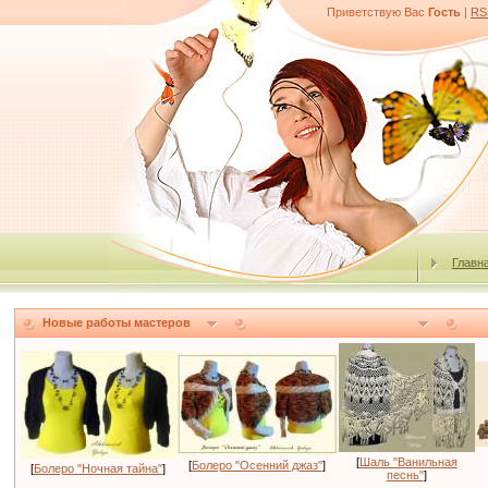
Приветствую Вас
Гость
|
RS
Главн
Новые работы мастеров
[
Шаль "Ванильная
[
Болеро "Осенний джаз"
]
[
Болеро "Ночная тайна"
]
песнь"
]