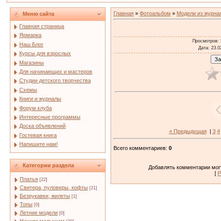
Главная
»
Фотоальбом
»
Модели из журна
Меню сайта
Главная страница
Ярмарка
Просмотров
:
Наш Блог
Дата
: 23.0
Курсы для взрослых
Магазины
Для начинающих и мастеров
Студии детского творчества
Схемы
Книги и журналы
Форум клуба
Интересные программы
Доска объявлений
« Предыдущая
|
3
4
Гостевая книга
Напишите нам!
Всего комментариев
:
0
Категории раздела
Добавлять комментарии могу
[
Р
Платья
[22]
Свитера, пуловеры, кофты
[21]
Безрукавки, жилеты
[1]
Топы
[0]
Летние модели
[0]