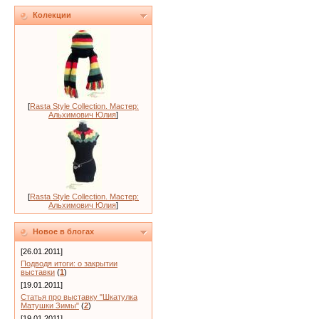
Колекции
[
Rasta Style Collection. Мастер:
Альхимович Юлия
]
[
Rasta Style Collection. Мастер:
Альхимович Юлия
]
Новое в блогах
[26.01.2011]
Подводя итоги: о закрытии
выставки
(
1
)
[19.01.2011]
Статья про выставку "Шкатулка
Матушки Зимы"
(
2
)
[19.01.2011]